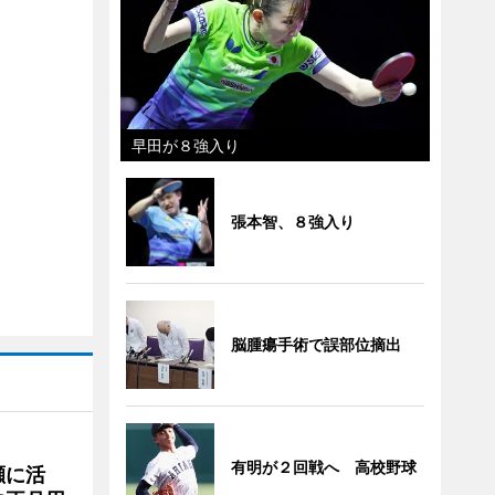
早田が８強入り
張本智、８強入り
脳腫瘍手術で誤部位摘出
有明が２回戦へ 高校野球
瀬に活