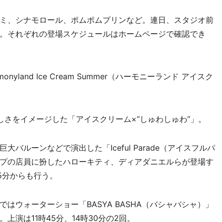
ミ、シナモロール、ポムポムプリンなど。連日、スタジオ前
。それぞれの登場スケジュールはホームページで確認でき
and Ice Cream Summer（ハーモニーランド アイスク
さをイメージした「アイスクリーム×“しゅわしゅわ”」。
ルーンなどで演出した「Iceful Parade（アイスフルパ
プの店員に扮したハローキティ、ディアダニエルらが登場す
5分からも行う。
ウォーターショー「BASYA BASHA（バシャバシャ）」
演は11時45分、14時30分の2回。