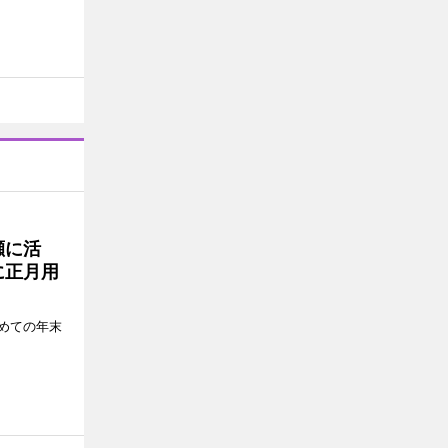
瀬に活
に正月用
めての年末