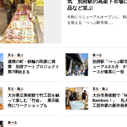
気 別府駅の高架下市場
品など並ぶ
今秋にリニューアルオープンし、初
を迎える「べっぷ駅市場」。
見る・遊ぶ
食べる
湯煙の町・鉄輪の民家に洞
別府駅「べっぷ駅
窟 別府アートプロジェクト
ューアル2カ月 3
第7弾始まる
ースが集客に一役
見る・遊ぶ
見る・遊ぶ
大分県立美術館で竹工芸を触
大分市美術館で「M
って楽しむ「竹会」 展示販
Bamboo！」 先
売にワークショップも
工芸作家の新作発
食べる