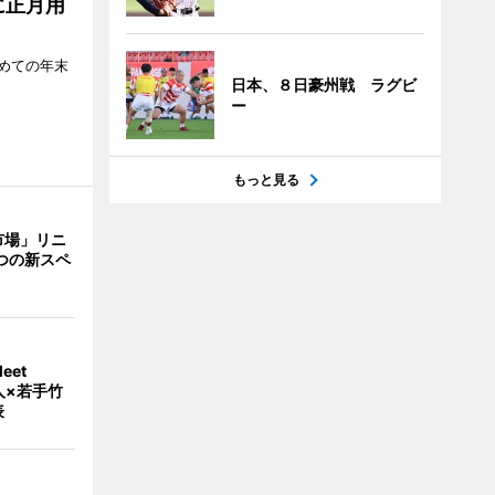
に正月用
めての年末
日本、８日豪州戦 ラグビ
ー
もっと見る
市場」リニ
つの新スペ
eet
人×若手竹
表