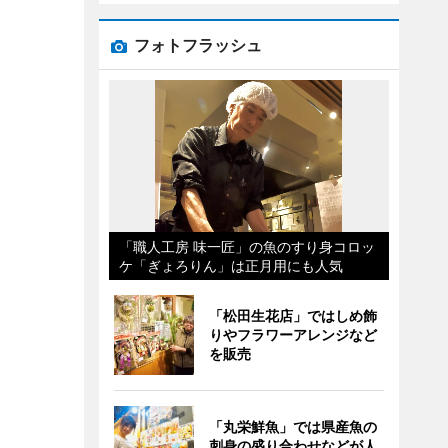
フォトフラッシュ
「職人工房 味一匠」の魚のすり身コロッ
ケ「ぎょろりん」は正月用にも人気
「松田生花店」ではしめ飾
りやフラワーアレンジなど
を販売
「丸栄鮮魚」では県産魚の
刺身の盛り合わせなどが人