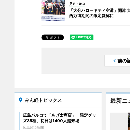
見る・遊ぶ
「大分ハローキティ空港」開港 
西万博期間の限定愛称に
前の
みん経トピックス
最新ニ
広島パルコで「あげ太商店」 限定グッ
ズ35種、初日は1400人超来場
広島経済新聞