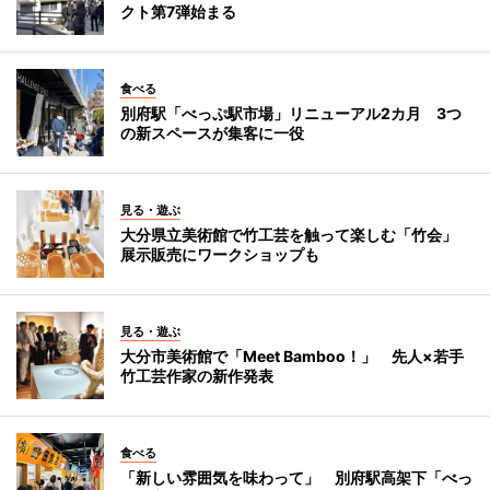
クト第7弾始まる
食べる
別府駅「べっぷ駅市場」リニューアル2カ月 3つ
の新スペースが集客に一役
見る・遊ぶ
大分県立美術館で竹工芸を触って楽しむ「竹会」
展示販売にワークショップも
見る・遊ぶ
大分市美術館で「Meet Bamboo！」 先人×若手
竹工芸作家の新作発表
食べる
「新しい雰囲気を味わって」 別府駅高架下「べっ