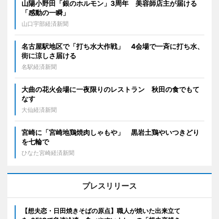
山陽小野田「銀のホルモン」3周年 美容師店主が届ける
「感動の一瞬」
山口宇部経済新聞
名古屋駅地区で「打ち水大作戦」 4会場で一斉に打ち水、
街に涼しさ届ける
名駅経済新聞
大曲の花火会場に一夜限りのレストラン 秋田の食でもて
なす
大仙経済新聞
宮崎に「宮崎地鶏焼肉しゃもや」 黒岩土鶏やいつきどり
を七輪で
ひなた宮崎経済新聞
プレスリリース
【想夫恋・日田焼きそばの原点】職人が焼いた出来立て