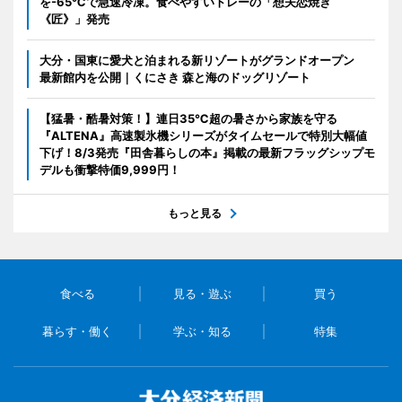
を-65℃で急速冷凍。食べやすいトレーの「想夫恋焼き
《匠》」発売
大分・国東に愛犬と泊まれる新リゾートがグランドオープン
最新館内を公開｜くにさき 森と海のドッグリゾート
【猛暑・酷暑対策！】連日35℃超の暑さから家族を守る
『ALTENA』高速製氷機シリーズがタイムセールで特別大幅値
下げ！8/3発売『田舎暮らしの本』掲載の最新フラッグシップモ
デルも衝撃特価9,999円！
もっと見る
食べる
見る・遊ぶ
買う
暮らす・働く
学ぶ・知る
特集