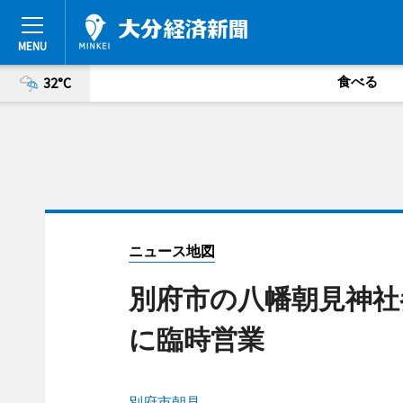
食べる
32°C
ニュース地図
別府市の八幡朝見神社
に臨時営業
別府市朝見