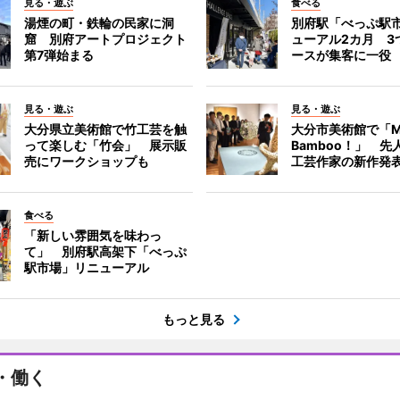
見る・遊ぶ
食べる
湯煙の町・鉄輪の民家に洞
別府駅「べっぷ駅
窟 別府アートプロジェクト
ューアル2カ月 3
第7弾始まる
ースが集客に一役
見る・遊ぶ
見る・遊ぶ
大分県立美術館で竹工芸を触
大分市美術館で「M
って楽しむ「竹会」 展示販
Bamboo！」 先
売にワークショップも
工芸作家の新作発
食べる
「新しい雰囲気を味わっ
て」 別府駅高架下「べっぷ
駅市場」リニューアル
もっと見る
・働く