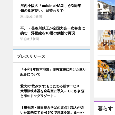
河内小阪の「cuisine HAGI」が2周年
旬の食材使い、日替わりで
東大阪経済新聞
平川・長谷川鉄工が全国大会一次審査に
挑む 浮世絵を10層の鋼板で再現
弘前経済新聞
プレスリリース
「令和8年熊本地震」復興支援に向けた取り
組みについて
愛犬の"飲み水"にもこだわる新サービス
犬用浄軟水器を全客室に導入～くにさき 森
と海のドッグリゾート～
【想夫恋・日田焼きそばの原点】職人が焼
暮らす
いた出来立てを-65℃で急速冷凍。食べや