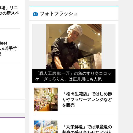
市場」リニ
フォトフラッシュ
つの新スペ
eet
人×若手竹
表
「職人工房 味一匠」の魚のすり身コロッ
ケ「ぎょろりん」は正月用にも人気
「松田生花店」ではしめ飾
りやフラワーアレンジなど
を販売
「丸栄鮮魚」では県産魚の
刺身の盛り合わせなどが人