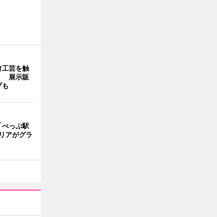
竹工芸を触
」 展示販
プも
「べっぷ駅
リアがグラ