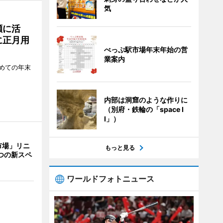
気
瀬に活
に正月用
べっぷ駅市場年末年始の営
業案内
めての年末
内部は洞窟のような作りに
（別府・鉄輪の「space I
I」）
市場」リニ
もっと見る
つの新スペ
ワールドフォトニュース