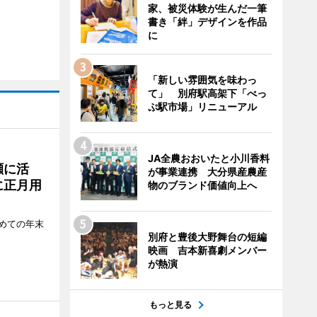
家、被災体験が生んだ一筆
書き「絆」デザインを作品
に
「新しい雰囲気を味わっ
て」 別府駅高架下「べっ
ぷ駅市場」リニューアル
JA全農おおいたと小川香料
瀬に活
が事業連携 大分県産農産
に正月用
物のブランド価値向上へ
めての年末
別府と豊後大野舞台の短編
映画 吉本新喜劇メンバー
が熱演
もっと見る