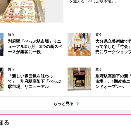
を迎える「べっぷ駅市場」。
買う
買う
別府駅「べっぷ駅市場」リニ
大分県立美術館で
ューアル2カ月 3つの新スペ
って楽しむ「竹会
ースが集客に一役
売にワークショッ
買う
買う
「新しい雰囲気を味わっ
別府駅高架下の新
て」 別府駅高架下「べっぷ
市場」、1期改修エ
駅市場」リニューアル
ンドオープンへ
もっと見る
知る