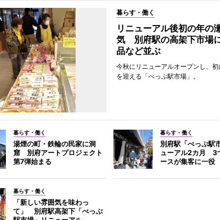
暮らす・働く
リニューアル後初の年の
気 別府駅の高架下市場
品など並ぶ
今秋にリニューアルオープンし、初
を迎える「べっぷ駅市場」。
暮らす・働く
暮らす・働く
湯煙の町・鉄輪の民家に洞
別府駅「べっぷ駅
窟 別府アートプロジェクト
ューアル2カ月 3
第7弾始まる
ースが集客に一役
暮らす・働く
「新しい雰囲気を味わっ
て」 別府駅高架下「べっぷ
駅市場」リニューアル