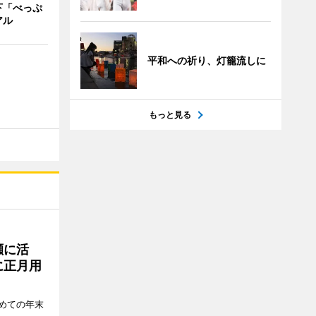
下「べっぷ
アル
平和への祈り、灯籠流しに
もっと見る
瀬に活
に正月用
めての年末