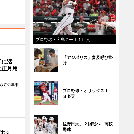
プロ野球・広島７―１１巨人
「デジポリス」普及呼び掛
瀬に活
け
に正月用
めての年末
プロ野球・オリックス１―
３楽天
佐野日大、２回戦へ 高校
野球
味わっ