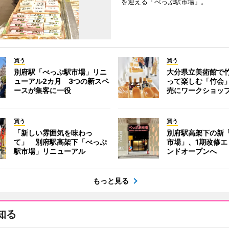
を迎える「べっぷ駅市場」。
買う
買う
別府駅「べっぷ駅市場」リニ
大分県立美術館で
ューアル2カ月 3つの新スペ
って楽しむ「竹会
ースが集客に一役
売にワークショッ
買う
買う
「新しい雰囲気を味わっ
別府駅高架下の新
て」 別府駅高架下「べっぷ
市場」、1期改修エ
駅市場」リニューアル
ンドオープンへ
もっと見る
知る