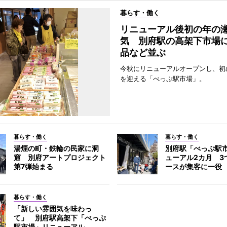
暮らす・働く
リニューアル後初の年の
気 別府駅の高架下市場
品など並ぶ
今秋にリニューアルオープンし、初
を迎える「べっぷ駅市場」。
暮らす・働く
暮らす・働く
湯煙の町・鉄輪の民家に洞
別府駅「べっぷ駅
窟 別府アートプロジェクト
ューアル2カ月 3
第7弾始まる
ースが集客に一役
暮らす・働く
「新しい雰囲気を味わっ
て」 別府駅高架下「べっぷ
駅市場」リニューアル