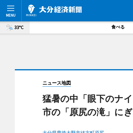
食べる
33°C
ニュース地図
猛暑の中「眼下のナイ
市の「原尻の滝」にぎ
大分県豊後大野市緒方町原尻