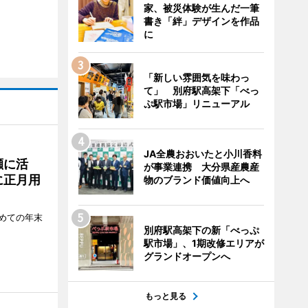
家、被災体験が生んだ一筆
書き「絆」デザインを作品
に
「新しい雰囲気を味わっ
て」 別府駅高架下「べっ
ぷ駅市場」リニューアル
JA全農おおいたと小川香料
瀬に活
が事業連携 大分県産農産
に正月用
物のブランド価値向上へ
めての年末
別府駅高架下の新「べっぷ
駅市場」、1期改修エリアが
グランドオープンへ
もっと見る