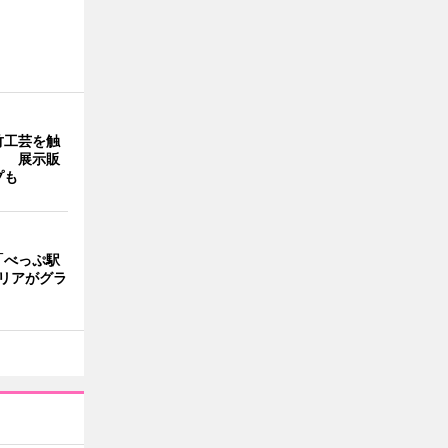
竹工芸を触
」 展示販
プも
「べっぷ駅
リアがグラ