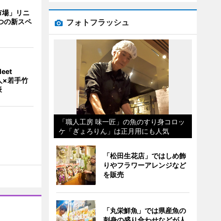
市場」リニ
フォトフラッシュ
つの新スペ
eet
人×若手竹
表
「職人工房 味一匠」の魚のすり身コロッ
ケ「ぎょろりん」は正月用にも人気
「松田生花店」ではしめ飾
りやフラワーアレンジなど
を販売
「丸栄鮮魚」では県産魚の
刺身の盛り合わせなどが人