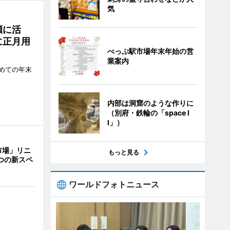
気
瀬に活
に正月用
べっぷ駅市場年末年始の営
業案内
めての年末
内部は洞窟のような作りに
（別府・鉄輪の「space I
I」）
市場」リニ
もっと見る
つの新スペ
ワールドフォトニュース