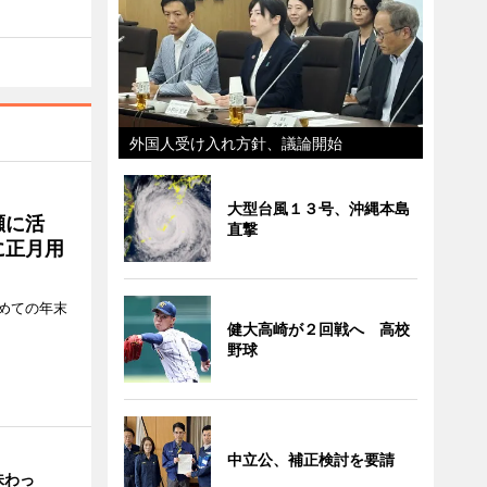
外国人受け入れ方針、議論開始
大型台風１３号、沖縄本島
瀬に活
直撃
に正月用
めての年末
健大高崎が２回戦へ 高校
野球
中立公、補正検討を要請
味わっ