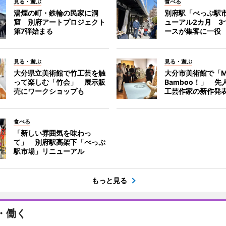
見る・遊ぶ
食べる
湯煙の町・鉄輪の民家に洞
別府駅「べっぷ駅
窟 別府アートプロジェクト
ューアル2カ月 3
第7弾始まる
ースが集客に一役
見る・遊ぶ
見る・遊ぶ
大分県立美術館で竹工芸を触
大分市美術館で「M
って楽しむ「竹会」 展示販
Bamboo！」 先
売にワークショップも
工芸作家の新作発
食べる
「新しい雰囲気を味わっ
て」 別府駅高架下「べっぷ
駅市場」リニューアル
もっと見る
・働く