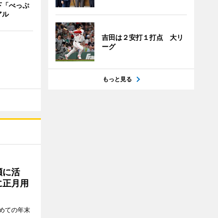
下「べっぷ
アル
吉田は２安打１打点 大リ
ーグ
もっと見る
瀬に活
に正月用
めての年末