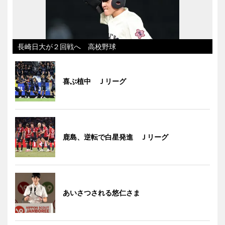
長崎日大が２回戦へ 高校野球
喜ぶ植中 Ｊリーグ
鹿島、逆転で白星発進 Ｊリーグ
あいさつされる悠仁さま