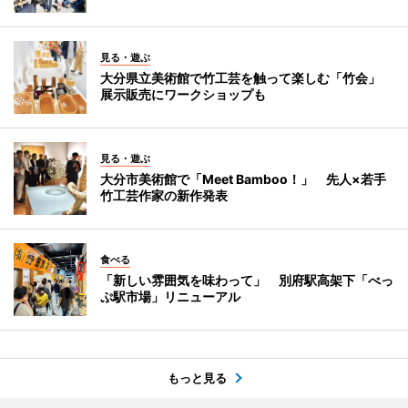
見る・遊ぶ
大分県立美術館で竹工芸を触って楽しむ「竹会」
展示販売にワークショップも
見る・遊ぶ
大分市美術館で「Meet Bamboo！」 先人×若手
竹工芸作家の新作発表
食べる
「新しい雰囲気を味わって」 別府駅高架下「べっ
ぷ駅市場」リニューアル
もっと見る