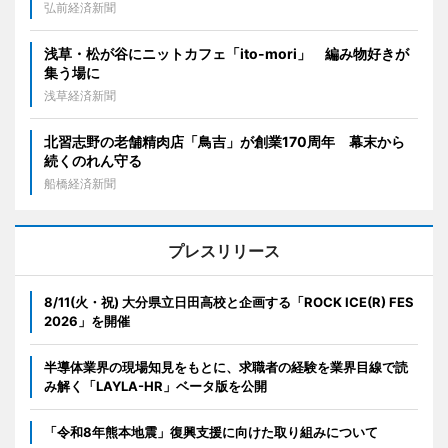
弘前経済新聞
浅草・松が谷にニットカフェ「ito-mori」 編み物好きが
集う場に
浅草経済新聞
北習志野の老舗精肉店「鳥吉」が創業170周年 幕末から
続くのれん守る
船橋経済新聞
プレスリリース
8/11(火・祝) 大分県立日田高校と企画する「ROCK ICE(R) FES
2026」を開催
半導体業界の現場知見をもとに、求職者の経験を業界目線で読
み解く「LAYLA-HR」ベータ版を公開
「令和8年熊本地震」復興支援に向けた取り組みについて