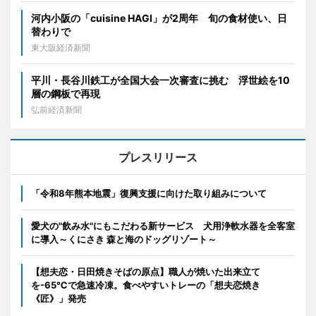
河内小阪の「cuisine HAGI」が2周年 旬の食材使い、日
替わりで
東大阪経済新聞
平川・長谷川鉄工が全国大会一次審査に挑む 浮世絵を10
層の鋼板で再現
弘前経済新聞
プレスリリース
「令和8年熊本地震」復興支援に向けた取り組みについて
愛犬の"飲み水"にもこだわる新サービス 犬用浄軟水器を全客室
に導入～くにさき 森と海のドッグリゾート～
【想夫恋・日田焼きそばの原点】職人が焼いた出来立て
を-65℃で急速冷凍。食べやすいトレーの「想夫恋焼き
《匠》」発売