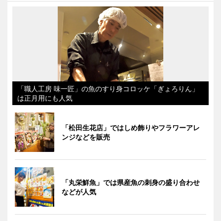
「職人工房 味一匠」の魚のすり身コロッケ「ぎょろりん」
は正月用にも人気
「松田生花店」ではしめ飾りやフラワーアレ
ンジなどを販売
「丸栄鮮魚」では県産魚の刺身の盛り合わせ
などが人気