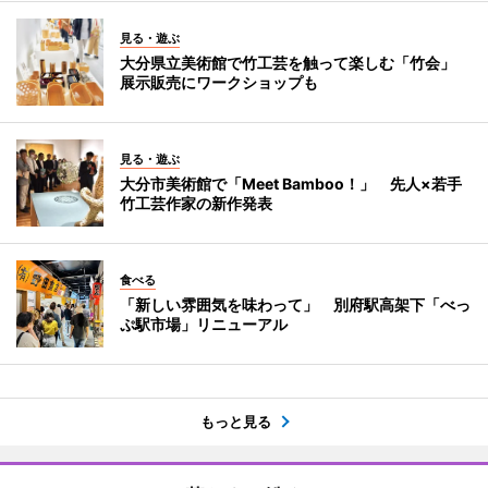
見る・遊ぶ
大分県立美術館で竹工芸を触って楽しむ「竹会」
展示販売にワークショップも
見る・遊ぶ
大分市美術館で「Meet Bamboo！」 先人×若手
竹工芸作家の新作発表
食べる
「新しい雰囲気を味わって」 別府駅高架下「べっ
ぷ駅市場」リニューアル
もっと見る