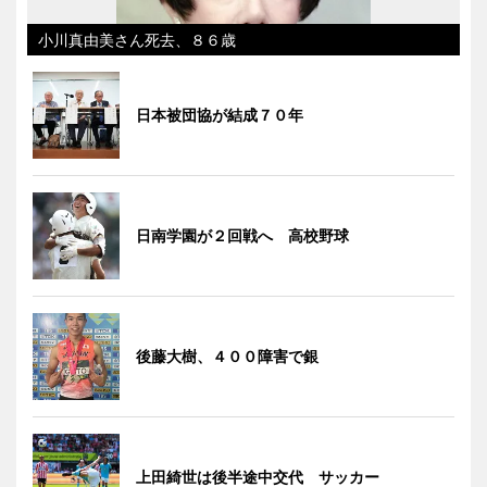
小川真由美さん死去、８６歳
日本被団協が結成７０年
日南学園が２回戦へ 高校野球
後藤大樹、４００障害で銀
上田綺世は後半途中交代 サッカー