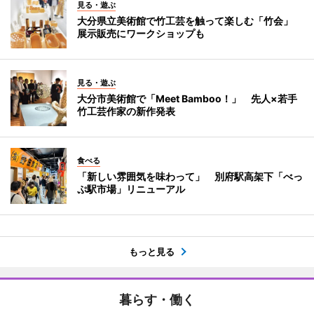
見る・遊ぶ
大分県立美術館で竹工芸を触って楽しむ「竹会」
展示販売にワークショップも
見る・遊ぶ
大分市美術館で「Meet Bamboo！」 先人×若手
竹工芸作家の新作発表
食べる
「新しい雰囲気を味わって」 別府駅高架下「べっ
ぷ駅市場」リニューアル
もっと見る
暮らす・働く