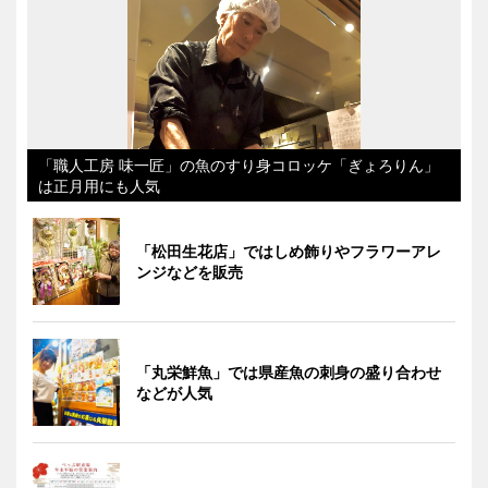
「職人工房 味一匠」の魚のすり身コロッケ「ぎょろりん」
は正月用にも人気
「松田生花店」ではしめ飾りやフラワーアレ
ンジなどを販売
「丸栄鮮魚」では県産魚の刺身の盛り合わせ
などが人気