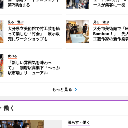
第7弾始まる
ースが集客に一役
見る・遊ぶ
見る・遊ぶ
大分県立美術館で竹工芸を触
大分市美術館で「M
って楽しむ「竹会」 展示販
Bamboo！」 先
売にワークショップも
工芸作家の新作発
食べる
「新しい雰囲気を味わっ
て」 別府駅高架下「べっぷ
駅市場」リニューアル
もっと見る
・働く
暮らす・働く