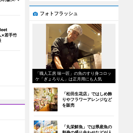
フォトフラッシュ
eet
人×若手竹
表
「職人工房 味一匠」の魚のすり身コロッ
ケ「ぎょろりん」は正月用にも人気
「松田生花店」ではしめ飾
りやフラワーアレンジなど
を販売
「丸栄鮮魚」では県産魚の
刺身の盛り合わせなどが人