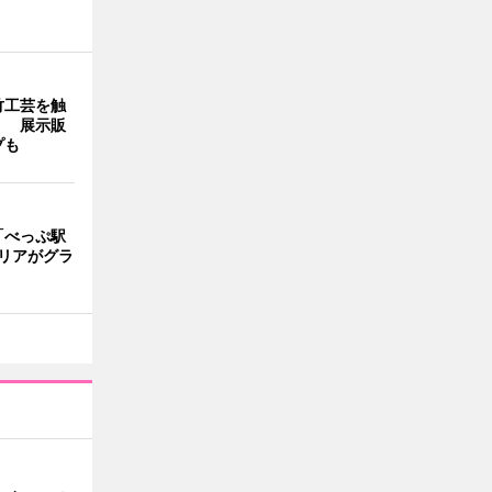
竹工芸を触
」 展示販
プも
「べっぷ駅
リアがグラ