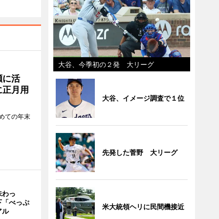
大谷、今季初の２発 大リーグ
瀬に活
に正月用
大谷、イメージ調査で１位
めての年末
先発した菅野 大リーグ
味わっ
下「べっぷ
米大統領ヘリに民間機接近
アル