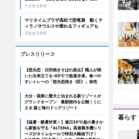
大宮経済新聞
マリタイムプラザ高松で恐竜展 動くテ
ィラノサウルスや乗れるフィギュアも
高松経済新聞
プレスリリース
【想夫恋・日田焼きそばの原点】職人が焼
いた出来立てを-65℃で急速冷凍。食べや
すいトレーの「想夫恋焼き《匠》」発売
大分・国東に愛犬と泊まれる新リゾートが
グランドオープン 最新館内を公開｜くに
さき 森と海のドッグリゾート
暮らす
【猛暑・酷暑対策！】連日35℃超の暑さか
ら家族を守る『ALTENA』高速製氷機シリ
ーズがタイムセールで特別大幅値下げ！