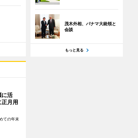
茂木外相、パナマ大統領と
会談
もっと見る
瀬に活
に正月用
めての年末