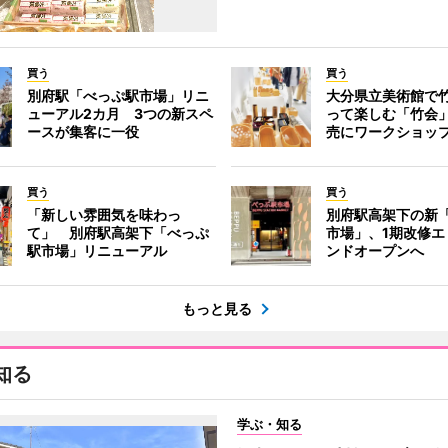
買う
買う
別府駅「べっぷ駅市場」リニ
大分県立美術館で
ューアル2カ月 3つの新スペ
って楽しむ「竹会
ースが集客に一役
売にワークショッ
買う
買う
「新しい雰囲気を味わっ
別府駅高架下の新
て」 別府駅高架下「べっぷ
市場」、1期改修エ
駅市場」リニューアル
ンドオープンへ
もっと見る
知る
学ぶ・知る