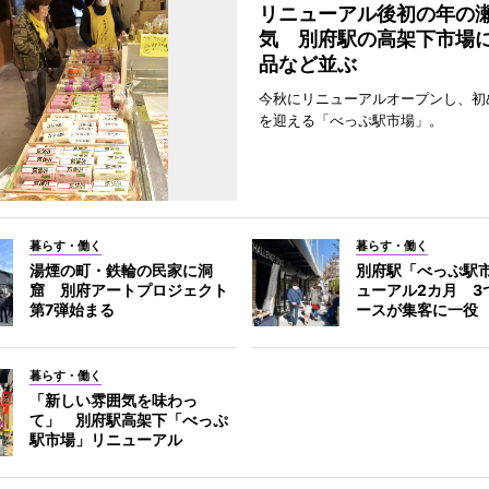
リニューアル後初の年の
気 別府駅の高架下市場
品など並ぶ
今秋にリニューアルオープンし、初
を迎える「べっぷ駅市場」。
暮らす・働く
暮らす・働く
湯煙の町・鉄輪の民家に洞
別府駅「べっぷ駅
窟 別府アートプロジェクト
ューアル2カ月 3
第7弾始まる
ースが集客に一役
暮らす・働く
「新しい雰囲気を味わっ
て」 別府駅高架下「べっぷ
駅市場」リニューアル