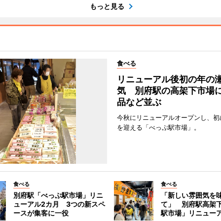
もっと見る
食べる
リニューアル後初の年の
気 別府駅の高架下市場
品など並ぶ
今秋にリニューアルオープンし、初
を迎える「べっぷ駅市場」。
食べる
食べる
別府駅「べっぷ駅市場」リニ
「新しい雰囲気を
ューアル2カ月 3つの新スペ
て」 別府駅高架
ースが集客に一役
駅市場」リニュー