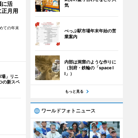
瀬に活
気
に正月用
めての年末
べっぷ駅市場年末年始の営
業案内
内部は洞窟のような作りに
（別府・鉄輪の「space I
I」）
市場」リニ
つの新スペ
もっと見る
ワールドフォトニュース