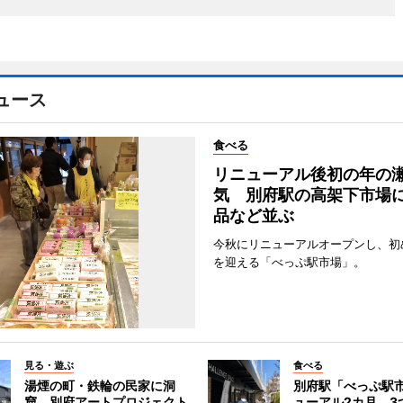
ュース
食べる
リニューアル後初の年の
気 別府駅の高架下市場
品など並ぶ
今秋にリニューアルオープンし、初
を迎える「べっぷ駅市場」。
見る・遊ぶ
食べる
湯煙の町・鉄輪の民家に洞
別府駅「べっぷ駅
窟 別府アートプロジェクト
ューアル2カ月 3