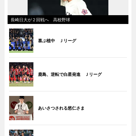
長崎日大が２回戦へ 高校野球
喜ぶ植中 Ｊリーグ
鹿島、逆転で白星発進 Ｊリーグ
あいさつされる悠仁さま