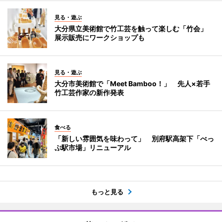
見る・遊ぶ
大分県立美術館で竹工芸を触って楽しむ「竹会」
展示販売にワークショップも
見る・遊ぶ
大分市美術館で「Meet Bamboo！」 先人×若手
竹工芸作家の新作発表
食べる
「新しい雰囲気を味わって」 別府駅高架下「べっ
ぷ駅市場」リニューアル
もっと見る