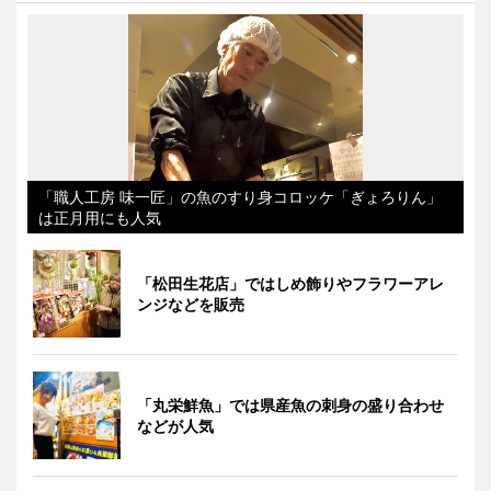
「職人工房 味一匠」の魚のすり身コロッケ「ぎょろりん」
は正月用にも人気
「松田生花店」ではしめ飾りやフラワーアレ
ンジなどを販売
「丸栄鮮魚」では県産魚の刺身の盛り合わせ
などが人気