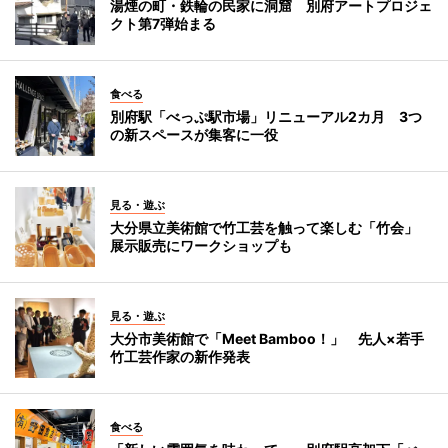
湯煙の町・鉄輪の民家に洞窟 別府アートプロジェ
クト第7弾始まる
食べる
別府駅「べっぷ駅市場」リニューアル2カ月 3つ
の新スペースが集客に一役
見る・遊ぶ
大分県立美術館で竹工芸を触って楽しむ「竹会」
展示販売にワークショップも
見る・遊ぶ
大分市美術館で「Meet Bamboo！」 先人×若手
竹工芸作家の新作発表
食べる