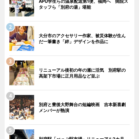
APU学生らの温泉配送第1便、福岡へ 病院ス
タッフら「別府の湯」堪能
大分市のアクセサリー作家、被災体験が生ん
だ一筆書き「絆」デザインを作品に
リニューアル後初の年の瀬に活気 別府駅の
高架下市場に正月用品など並ぶ
別府と豊後大野舞台の短編映画 吉本新喜劇
メンバーが熱演
別府駅「べっぷ駅市場」リニューアル2カ月