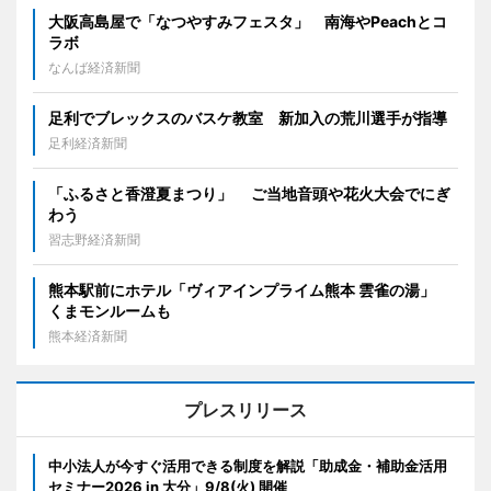
大阪高島屋で「なつやすみフェスタ」 南海やPeachとコ
ラボ
なんば経済新聞
足利でブレックスのバスケ教室 新加入の荒川選手が指導
足利経済新聞
「ふるさと香澄夏まつり」 ご当地音頭や花火大会でにぎ
わう
習志野経済新聞
熊本駅前にホテル「ヴィアインプライム熊本 雲雀の湯」
くまモンルームも
熊本経済新聞
プレスリリース
中小法人が今すぐ活用できる制度を解説「助成金・補助金活用
セミナー2026 in 大分」9/8(火) 開催