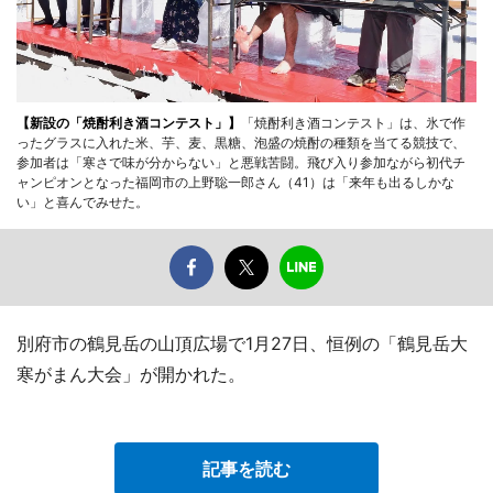
【新設の「焼酎利き酒コンテスト」】
「焼酎利き酒コンテスト」は、氷で作
ったグラスに入れた米、芋、麦、黒糖、泡盛の焼酎の種類を当てる競技で、
参加者は「寒さで味が分からない」と悪戦苦闘。飛び入り参加ながら初代チ
ャンピオンとなった福岡市の上野聡一郎さん（41）は「来年も出るしかな
い」と喜んでみせた。
別府市の鶴見岳の山頂広場で1月27日、恒例の「鶴見岳大
寒がまん大会」が開かれた。
記事を読む