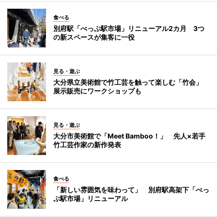
食べる
別府駅「べっぷ駅市場」リニューアル2カ月 3つ
の新スペースが集客に一役
見る・遊ぶ
大分県立美術館で竹工芸を触って楽しむ「竹会」
展示販売にワークショップも
見る・遊ぶ
大分市美術館で「Meet Bamboo！」 先人×若手
竹工芸作家の新作発表
食べる
「新しい雰囲気を味わって」 別府駅高架下「べっ
ぷ駅市場」リニューアル