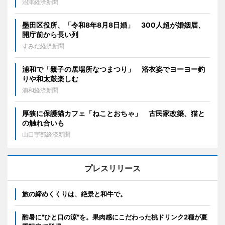
沼津経済新聞
墨田区役所、「令和8年8月8日婚」 300人超が婚姻届、
開庁前から長い列
すみだ経済新聞
浦和で「親子の居場所なつまつり」 浴衣姿でヨーヨー釣
りや和太鼓楽しむ
浦和経済新聞
厚狭に保護猫カフェ「ねことおちゃ」 古民家改築、猫と
の触れ合いも
山口宇部経済新聞
プレスリリース
旅の締めくくりは、絶景と和牛で。
酷暑に"ひと口の涼"を。果肉感にこだわった桃ドリンク2種が夏