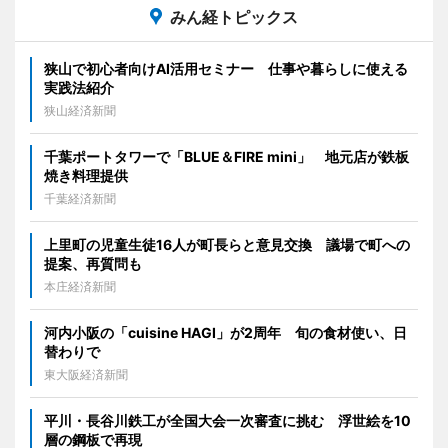
みん経トピックス
狭山で初心者向けAI活用セミナー 仕事や暮らしに使える
実践法紹介
狭山経済新聞
千葉ポートタワーで「BLUE＆FIRE mini」 地元店が鉄板
焼き料理提供
千葉経済新聞
上里町の児童生徒16人が町長らと意見交換 議場で町への
提案、再質問も
本庄経済新聞
河内小阪の「cuisine HAGI」が2周年 旬の食材使い、日
替わりで
東大阪経済新聞
平川・長谷川鉄工が全国大会一次審査に挑む 浮世絵を10
層の鋼板で再現