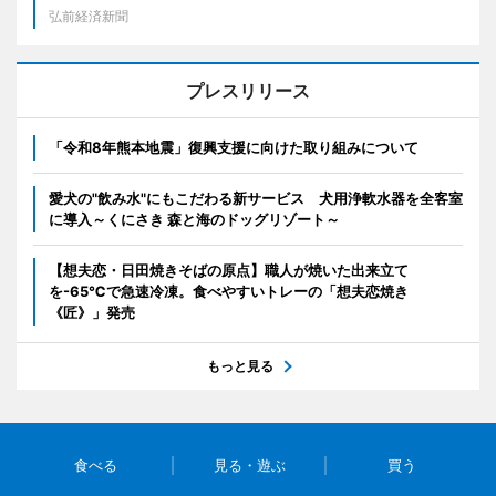
弘前経済新聞
プレスリリース
「令和8年熊本地震」復興支援に向けた取り組みについて
愛犬の"飲み水"にもこだわる新サービス 犬用浄軟水器を全客室
に導入～くにさき 森と海のドッグリゾート～
【想夫恋・日田焼きそばの原点】職人が焼いた出来立て
を-65℃で急速冷凍。食べやすいトレーの「想夫恋焼き
《匠》」発売
もっと見る
食べる
見る・遊ぶ
買う