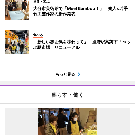
見る・遊ぶ
大分市美術館で「Meet Bamboo！」 先人×若手
竹工芸作家の新作発表
食べる
「新しい雰囲気を味わって」 別府駅高架下「べっ
ぷ駅市場」リニューアル
もっと見る
暮らす・働く