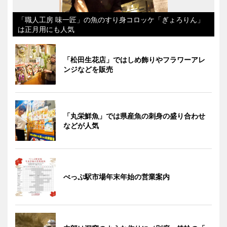
「職人工房 味一匠」の魚のすり身コロッケ「ぎょろりん」
は正月用にも人気
「松田生花店」ではしめ飾りやフラワーアレ
ンジなどを販売
「丸栄鮮魚」では県産魚の刺身の盛り合わせ
などが人気
べっぷ駅市場年末年始の営業案内