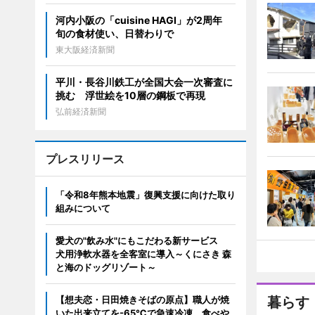
河内小阪の「cuisine HAGI」が2周年
旬の食材使い、日替わりで
東大阪経済新聞
平川・長谷川鉄工が全国大会一次審査に
挑む 浮世絵を10層の鋼板で再現
弘前経済新聞
プレスリリース
「令和8年熊本地震」復興支援に向けた取り
組みについて
愛犬の"飲み水"にもこだわる新サービス
犬用浄軟水器を全客室に導入～くにさき 森
と海のドッグリゾート～
【想夫恋・日田焼きそばの原点】職人が焼
暮らす
いた出来立てを-65℃で急速冷凍。食べや