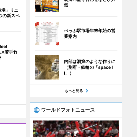
気
市場」リニ
つの新スペ
べっぷ駅市場年末年始の営
業案内
eet
人×若手竹
表
内部は洞窟のような作りに
（別府・鉄輪の「space I
I」）
もっと見る
ワールドフォトニュース