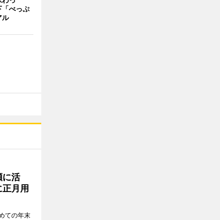
下「べっぷ
アル
瀬に活
に正月用
めての年末