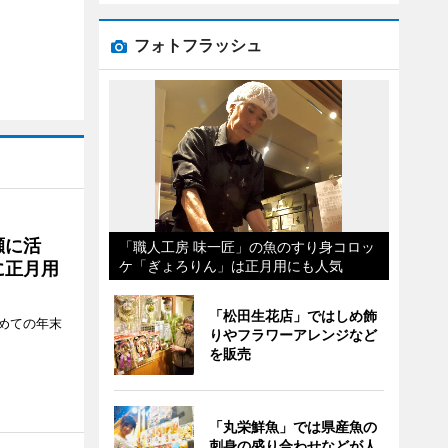
フォトフラッシュ
瀬に活
「職人工房 味一匠」の魚のすり身コロッ
ケ「ぎょろりん」は正月用にも人気
に正月用
「松田生花店」ではしめ飾
めての年末
りやフラワーアレンジなど
を販売
「丸栄鮮魚」では県産魚の
刺身の盛り合わせなどが人