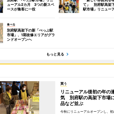
ューアル2カ月 3つの新スペ
て」 別府駅高架
ースが集客に一役
駅市場」リニュー
食べる
別府駅高架下の新「べっぷ駅
市場」、1期改修エリアがグラ
ンドオープンへ
もっと見る
買う
リニューアル後初の年の
気 別府駅の高架下市場
品など並ぶ
今秋にリニューアルオープンし、初