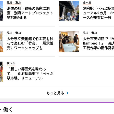
見る・遊ぶ
食べる
湯煙の町・鉄輪の民家に洞
別府駅「べっぷ駅
窟 別府アートプロジェクト
ューアル2カ月 3
第7弾始まる
ースが集客に一役
見る・遊ぶ
見る・遊ぶ
大分県立美術館で竹工芸を触
大分市美術館で「M
って楽しむ「竹会」 展示販
Bamboo！」 先
売にワークショップも
工芸作家の新作発
食べる
「新しい雰囲気を味わっ
て」 別府駅高架下「べっぷ
駅市場」リニューアル
もっと見る
・働く