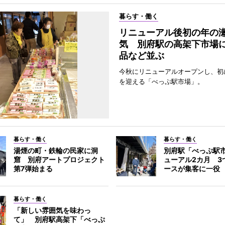
暮らす・働く
リニューアル後初の年の
気 別府駅の高架下市場
品など並ぶ
今秋にリニューアルオープンし、初
を迎える「べっぷ駅市場」。
暮らす・働く
暮らす・働く
湯煙の町・鉄輪の民家に洞
別府駅「べっぷ駅
窟 別府アートプロジェクト
ューアル2カ月 3
第7弾始まる
ースが集客に一役
暮らす・働く
「新しい雰囲気を味わっ
て」 別府駅高架下「べっぷ