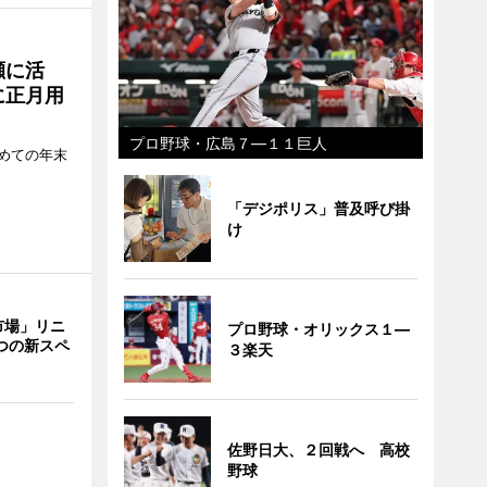
瀬に活
に正月用
プロ野球・広島７―１１巨人
めての年末
「デジポリス」普及呼び掛
け
市場」リニ
プロ野球・オリックス１―
つの新スペ
３楽天
佐野日大、２回戦へ 高校
野球