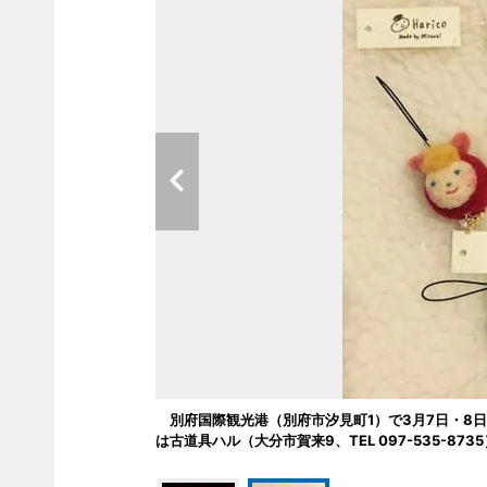
別府国際観光港（別府市汐見町1）で3月7日・8
は古道具ハル（大分市賀来9、TEL 097-535-8735