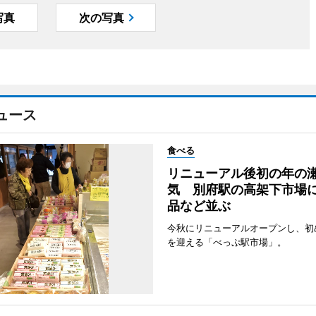
写真
次の写真
ュース
食べる
リニューアル後初の年の
気 別府駅の高架下市場
品など並ぶ
今秋にリニューアルオープンし、初
を迎える「べっぷ駅市場」。