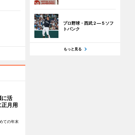
プロ野球・西武２―５ソフ
トバンク
もっと見る
瀬に活
に正月用
めての年末