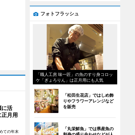
フォトフラッシュ
「職人工房 味一匠」の魚のすり身コロッ
ケ「ぎょろりん」は正月用にも人気
「松田生花店」ではしめ飾
りやフラワーアレンジなど
を販売
瀬に活
に正月用
「丸栄鮮魚」では県産魚の
めての年末
刺身の盛り合わせなどが人