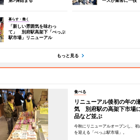
第7弾始まる
ースが集客に一役
暮らす・働く
「新しい雰囲気を味わっ
て」 別府駅高架下「べっぷ
駅市場」リニューアル
もっと見る
食べる
リニューアル後初の年の
気 別府駅の高架下市場
品など並ぶ
今秋にリニューアルオープンし、初
を迎える「べっぷ駅市場」。