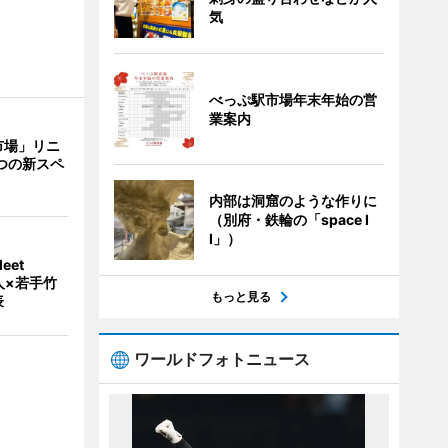
気
べっぷ駅市場年末年始の営
業案内
市場」リニ
つの新スペ
内部は洞窟のような作りに
（別府・鉄輪の「space I
I」）
eet
人×若手竹
もっと見る
表
ワールドフォトニュース