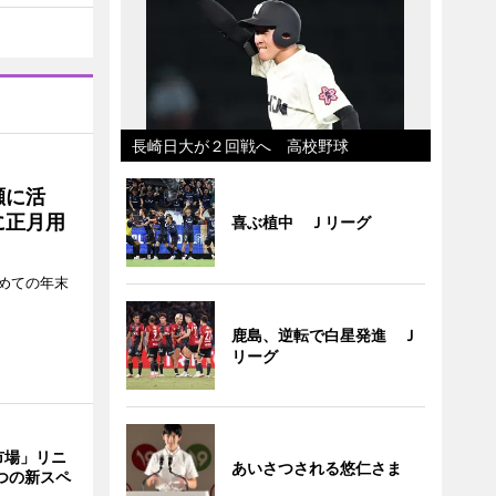
長崎日大が２回戦へ 高校野球
瀬に活
に正月用
喜ぶ植中 Ｊリーグ
めての年末
鹿島、逆転で白星発進 Ｊ
リーグ
市場」リニ
あいさつされる悠仁さま
つの新スペ