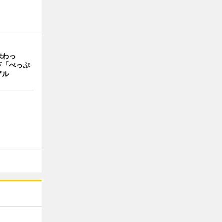
味わっ
下「べっぷ
アル