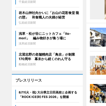
千葉経済新聞
岩木山神社向かいに「お山の花彩食堂 龍
の憩」 和食職人の夫婦が経営
弘前経済新聞
浅草・松が谷にニットカフェ「ito-
mori」 編み物好きが集う場に
浅草経済新聞
北習志野の老舗精肉店「鳥吉」が創業
170周年 幕末から続くのれん守る
船橋経済新聞
プレスリリース
8/11(火・祝) 大分県立日田高校と企画する
「ROCK ICE(R) FES 2026」を開催