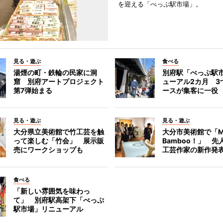
を迎える「べっぷ駅市場」。
見る・遊ぶ
食べる
湯煙の町・鉄輪の民家に洞
別府駅「べっぷ駅
窟 別府アートプロジェクト
ューアル2カ月 3
第7弾始まる
ースが集客に一役
見る・遊ぶ
見る・遊ぶ
大分県立美術館で竹工芸を触
大分市美術館で「M
って楽しむ「竹会」 展示販
Bamboo！」 先
売にワークショップも
工芸作家の新作発
食べる
「新しい雰囲気を味わっ
て」 別府駅高架下「べっぷ
駅市場」リニューアル