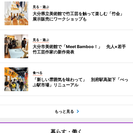
見る・遊ぶ
大分県立美術館で竹工芸を触って楽しむ「竹会」
展示販売にワークショップも
見る・遊ぶ
大分市美術館で「Meet Bamboo！」 先人×若手
竹工芸作家の新作発表
食べる
「新しい雰囲気を味わって」 別府駅高架下「べっ
ぷ駅市場」リニューアル
もっと見る
暮らす・働く