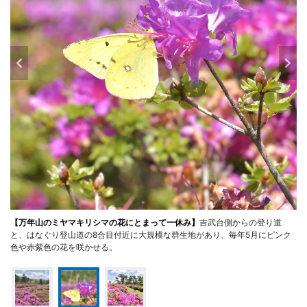
【万年山のミヤマキリシマの花にとまって一休み】
吉武台側からの登り道
と、はなぐり登山道の8合目付近に大規模な群生地があり、毎年5月にピンク
色や赤紫色の花を咲かせる。