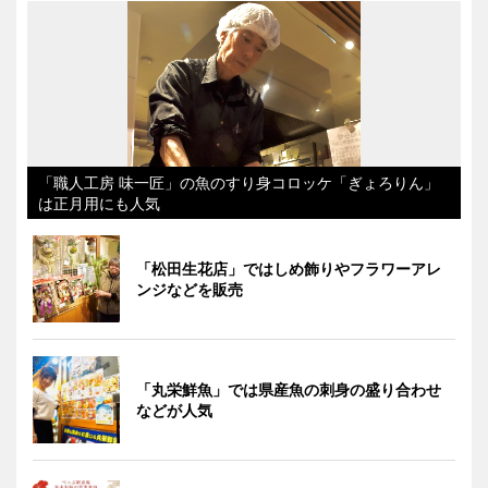
「職人工房 味一匠」の魚のすり身コロッケ「ぎょろりん」
は正月用にも人気
「松田生花店」ではしめ飾りやフラワーアレ
ンジなどを販売
「丸栄鮮魚」では県産魚の刺身の盛り合わせ
などが人気