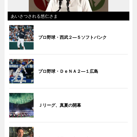
あいさつされる悠仁さま
プロ野球・西武２―５ソフトバンク
プロ野球・ＤｅＮＡ２―１広島
Ｊリーグ、真夏の開幕