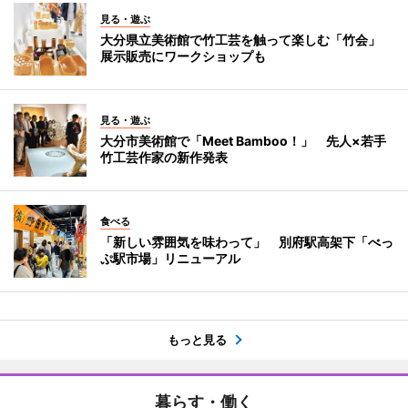
見る・遊ぶ
大分県立美術館で竹工芸を触って楽しむ「竹会」
展示販売にワークショップも
見る・遊ぶ
大分市美術館で「Meet Bamboo！」 先人×若手
竹工芸作家の新作発表
食べる
「新しい雰囲気を味わって」 別府駅高架下「べっ
ぷ駅市場」リニューアル
もっと見る
暮らす・働く