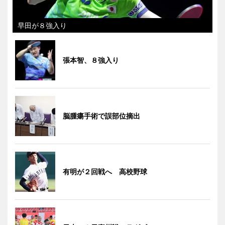
早田が８強入り
張本智、８強入り
脳腫瘍手術で誤部位摘出
有明が２回戦へ 高校野球