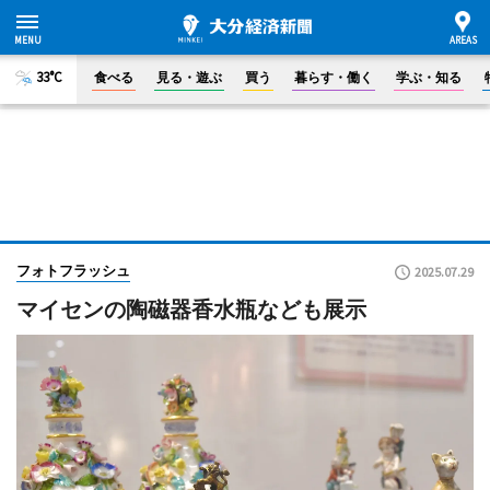
33°C
食べる
見る・遊ぶ
買う
暮らす・働く
学ぶ・知る
フォトフラッシュ
2025.07.29
マイセンの陶磁器香水瓶なども展示