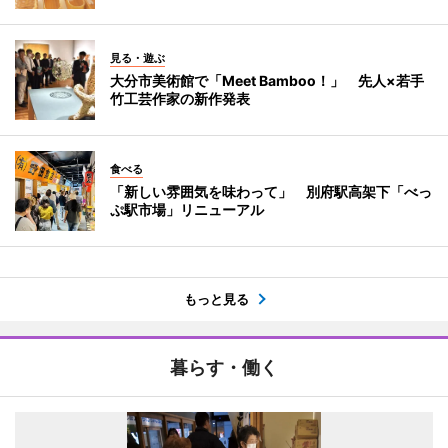
見る・遊ぶ
大分市美術館で「Meet Bamboo！」 先人×若手
竹工芸作家の新作発表
食べる
「新しい雰囲気を味わって」 別府駅高架下「べっ
ぷ駅市場」リニューアル
もっと見る
暮らす・働く