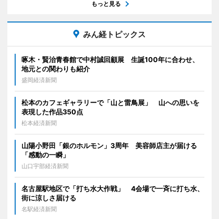
もっと見る
みん経トピックス
啄木・賢治青春館で中村誠回顧展 生誕100年に合わせ、
地元との関わりも紹介
盛岡経済新聞
松本のカフェギャラリーで「山と雷鳥展」 山への思いを
表現した作品350点
松本経済新聞
山陽小野田「銀のホルモン」3周年 美容師店主が届ける
「感動の一瞬」
山口宇部経済新聞
名古屋駅地区で「打ち水大作戦」 4会場で一斉に打ち水、
街に涼しさ届ける
名駅経済新聞