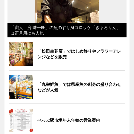
「職人工房 味一匠」の魚のすり身コロッケ「ぎょろりん」
は正月用にも人気
「松田生花店」ではしめ飾りやフラワーアレ
ンジなどを販売
「丸栄鮮魚」では県産魚の刺身の盛り合わせ
などが人気
べっぷ駅市場年末年始の営業案内