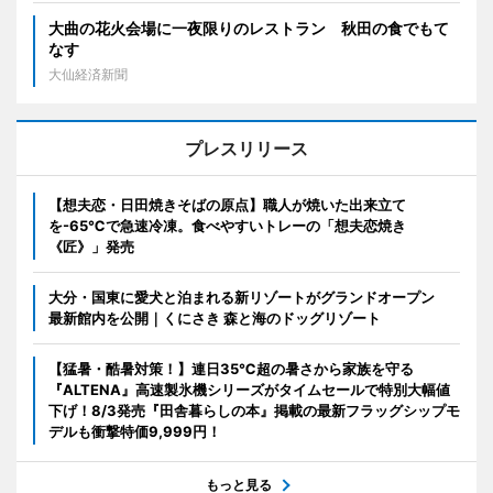
大曲の花火会場に一夜限りのレストラン 秋田の食でもて
なす
大仙経済新聞
プレスリリース
【想夫恋・日田焼きそばの原点】職人が焼いた出来立て
を-65℃で急速冷凍。食べやすいトレーの「想夫恋焼き
《匠》」発売
大分・国東に愛犬と泊まれる新リゾートがグランドオープン
最新館内を公開｜くにさき 森と海のドッグリゾート
【猛暑・酷暑対策！】連日35℃超の暑さから家族を守る
『ALTENA』高速製氷機シリーズがタイムセールで特別大幅値
下げ！8/3発売『田舎暮らしの本』掲載の最新フラッグシップモ
デルも衝撃特価9,999円！
もっと見る