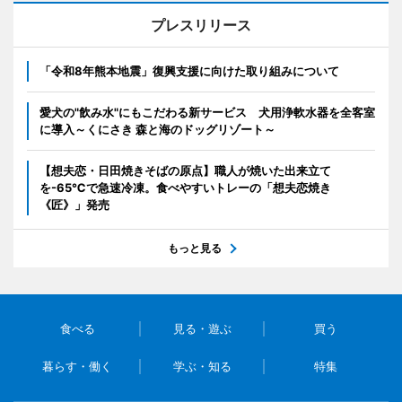
プレスリリース
「令和8年熊本地震」復興支援に向けた取り組みについて
愛犬の"飲み水"にもこだわる新サービス 犬用浄軟水器を全客室
に導入～くにさき 森と海のドッグリゾート～
【想夫恋・日田焼きそばの原点】職人が焼いた出来立て
を-65℃で急速冷凍。食べやすいトレーの「想夫恋焼き
《匠》」発売
もっと見る
食べる
見る・遊ぶ
買う
暮らす・働く
学ぶ・知る
特集