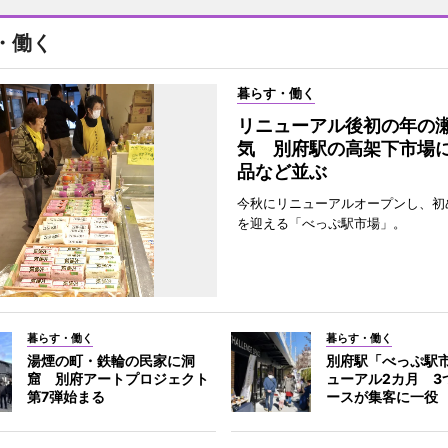
・働く
暮らす・働く
リニューアル後初の年の
気 別府駅の高架下市場
品など並ぶ
今秋にリニューアルオープンし、初
を迎える「べっぷ駅市場」。
暮らす・働く
暮らす・働く
湯煙の町・鉄輪の民家に洞
別府駅「べっぷ駅
窟 別府アートプロジェクト
ューアル2カ月 3
第7弾始まる
ースが集客に一役