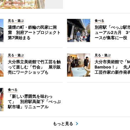
見る・遊ぶ
食べる
湯煙の町・鉄輪の民家に洞
別府駅「べっぷ駅
窟 別府アートプロジェクト
ューアル2カ月 3
第7弾始まる
ースが集客に一役
見る・遊ぶ
見る・遊ぶ
大分県立美術館で竹工芸を触
大分市美術館で「M
って楽しむ「竹会」 展示販
Bamboo！」 先
売にワークショップも
工芸作家の新作発
食べる
「新しい雰囲気を味わっ
て」 別府駅高架下「べっぷ
駅市場」リニューアル
もっと見る