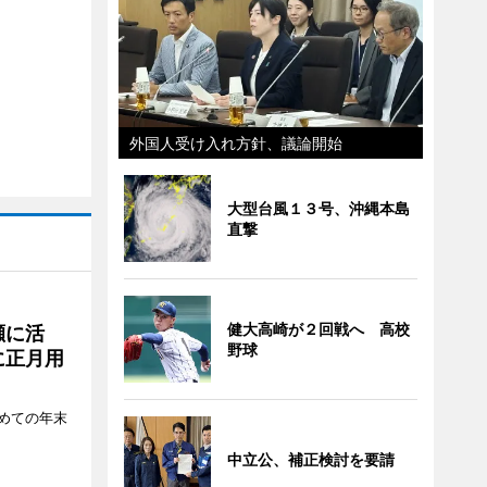
外国人受け入れ方針、議論開始
大型台風１３号、沖縄本島
直撃
健大高崎が２回戦へ 高校
瀬に活
野球
に正月用
めての年末
中立公、補正検討を要請