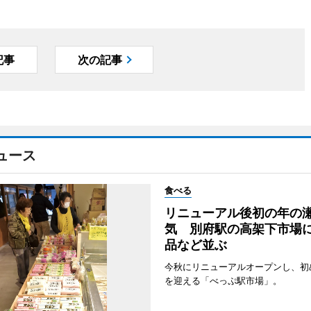
記事
次の記事
ュース
食べる
リニューアル後初の年の
気 別府駅の高架下市場
品など並ぶ
今秋にリニューアルオープンし、初
を迎える「べっぷ駅市場」。