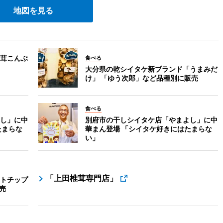
地図を見る
茸こんぶ
食べる
大分県の乾シイタケ新ブランド「うまみだ
け」 「ゆう次郎」など品種別に販売
食べる
し」に中
別府市の干しシイタケ店「やまよし」に中
たまらな
華まん登場 「シイタケ好きにはたまらな
い」
「上田椎茸専門店」
トチップ
売