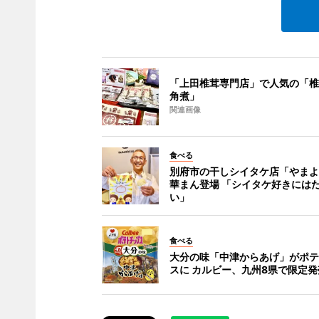
「上田椎茸専門店」で人気の「椎
角煮」
関連画像
食べる
別府市の干しシイタケ店「やまよ
華まん登場 「シイタケ好きには
い」
食べる
大分の味「中津からあげ」がポテ
スに カルビー、九州8県で限定発