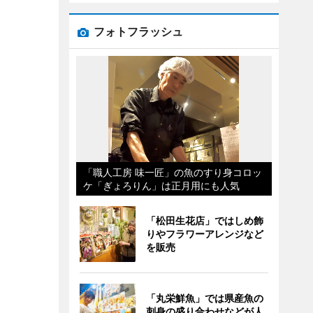
フォトフラッシュ
「職人工房 味一匠」の魚のすり身コロッ
ケ「ぎょろりん」は正月用にも人気
「松田生花店」ではしめ飾
りやフラワーアレンジなど
を販売
「丸栄鮮魚」では県産魚の
刺身の盛り合わせなどが人