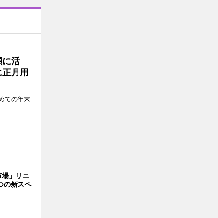
瀬に活
に正月用
めての年末
市場」リニ
つの新スペ