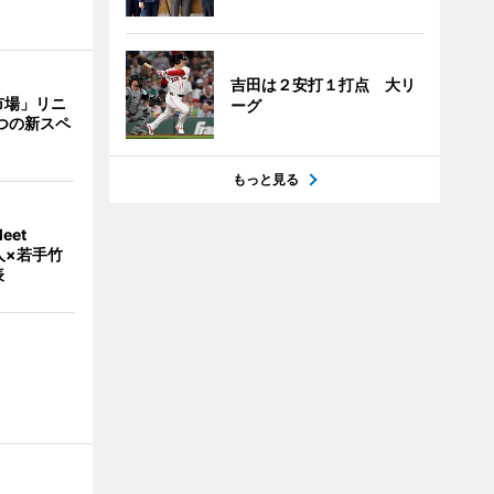
吉田は２安打１打点 大リ
市場」リニ
ーグ
つの新スペ
もっと見る
eet
人×若手竹
表