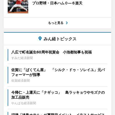
プロ野球・日本ハム０―６楽天
もっと見る
みん経トピックス
八広で町名誕生60周年祝賀会 小池都知事も祝福
すみだ経済新聞
佐賀に「ばくてん屋」 「シルク・ドゥ・ソレイユ」元パ
フォーマーが指導
佐賀経済新聞
今帰仁・上運天に「ナギッコ」 島ラッキョウやモズクの
加工品販売
やんばる経済新聞
沼津「淡島ホテル」が夏限定イベント イラストサービス