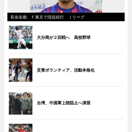
長友佑都、Ｆ東京で現役続行 Ｊリーグ
大分商が２回戦へ 高校野球
災害ボランティア、活動本格化
台湾、中国軍上陸阻止へ演習