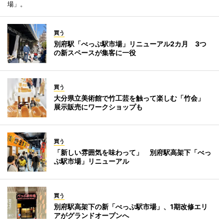
場」。
買う
別府駅「べっぷ駅市場」リニューアル2カ月 3つ
の新スペースが集客に一役
買う
大分県立美術館で竹工芸を触って楽しむ「竹会」
展示販売にワークショップも
買う
「新しい雰囲気を味わって」 別府駅高架下「べっ
ぷ駅市場」リニューアル
買う
別府駅高架下の新「べっぷ駅市場」、1期改修エリ
アがグランドオープンへ