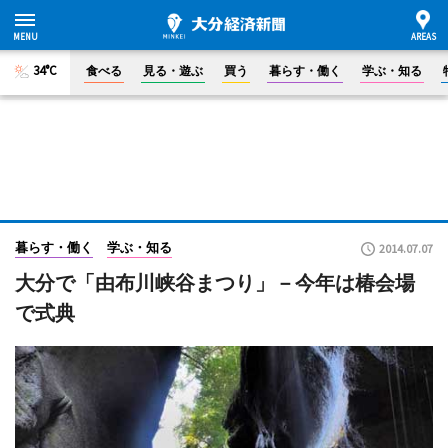
34°C
食べる
見る・遊ぶ
買う
暮らす・働く
学ぶ・知る
暮らす・働く
学ぶ・知る
2014.07.07
大分で「由布川峡谷まつり」－今年は椿会場
で式典