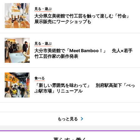
見る・遊ぶ
大分県立美術館で竹工芸を触って楽しむ「竹会」
展示販売にワークショップも
見る・遊ぶ
大分市美術館で「Meet Bamboo！」 先人×若手
竹工芸作家の新作発表
食べる
「新しい雰囲気を味わって」 別府駅高架下「べっ
ぷ駅市場」リニューアル
もっと見る