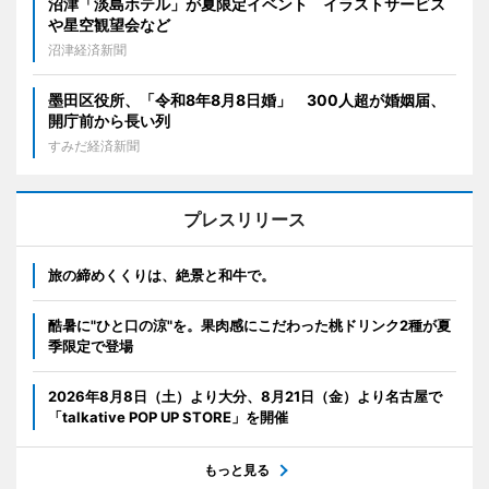
沼津「淡島ホテル」が夏限定イベント イラストサービス
や星空観望会など
沼津経済新聞
墨田区役所、「令和8年8月8日婚」 300人超が婚姻届、
開庁前から長い列
すみだ経済新聞
プレスリリース
旅の締めくくりは、絶景と和牛で。
酷暑に"ひと口の涼"を。果肉感にこだわった桃ドリンク2種が夏
季限定で登場
2026年8月8日（土）より大分、8月21日（金）より名古屋で
「talkative POP UP STORE」を開催
もっと見る