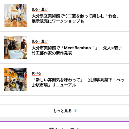
見る・遊ぶ
大分県立美術館で竹工芸を触って楽しむ「竹会」
展示販売にワークショップも
見る・遊ぶ
大分市美術館で「Meet Bamboo！」 先人×若手
竹工芸作家の新作発表
食べる
「新しい雰囲気を味わって」 別府駅高架下「べっ
ぷ駅市場」リニューアル
もっと見る