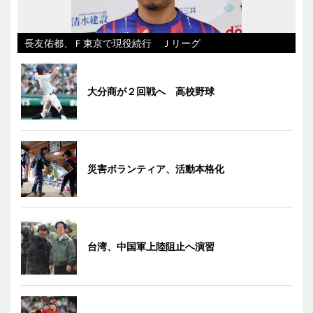
長友佑都、Ｆ東京で現役続行 Ｊリーグ
大分商が２回戦へ 高校野球
災害ボランティア、活動本格化
台湾、中国軍上陸阻止へ演習