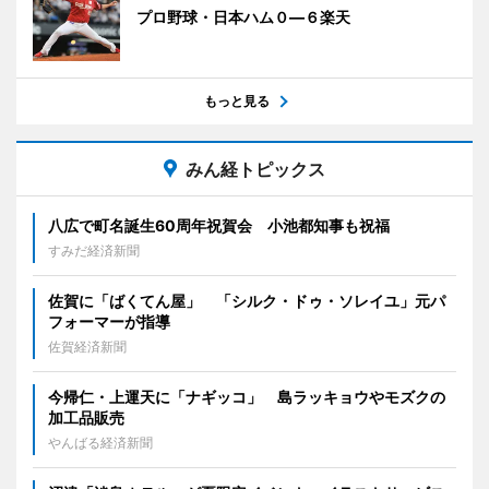
プロ野球・日本ハム０―６楽天
もっと見る
みん経トピックス
八広で町名誕生60周年祝賀会 小池都知事も祝福
すみだ経済新聞
佐賀に「ばくてん屋」 「シルク・ドゥ・ソレイユ」元パ
フォーマーが指導
佐賀経済新聞
今帰仁・上運天に「ナギッコ」 島ラッキョウやモズクの
加工品販売
やんばる経済新聞