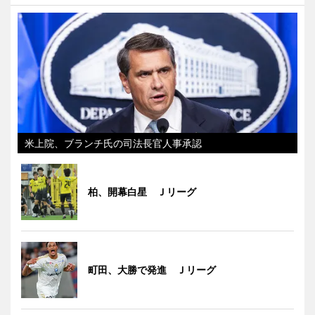
米上院、ブランチ氏の司法長官人事承認
柏、開幕白星 Ｊリーグ
町田、大勝で発進 Ｊリーグ