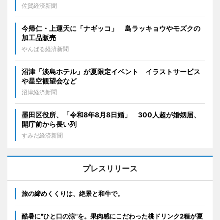
佐賀経済新聞
今帰仁・上運天に「ナギッコ」 島ラッキョウやモズクの
加工品販売
やんばる経済新聞
沼津「淡島ホテル」が夏限定イベント イラストサービス
や星空観望会など
沼津経済新聞
墨田区役所、「令和8年8月8日婚」 300人超が婚姻届、
開庁前から長い列
すみだ経済新聞
プレスリリース
旅の締めくくりは、絶景と和牛で。
酷暑に"ひと口の涼"を。果肉感にこだわった桃ドリンク2種が夏