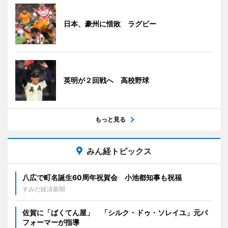
日本、豪州に惜敗 ラグビー
英明が２回戦へ 高校野球
もっと見る
みん経トピックス
八広で町名誕生60周年祝賀会 小池都知事も祝福
すみだ経済新聞
佐賀に「ばくてん屋」 「シルク・ドゥ・ソレイユ」元パ
フォーマーが指導