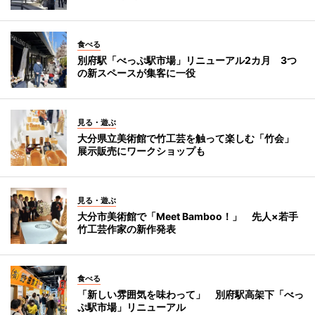
食べる
別府駅「べっぷ駅市場」リニューアル2カ月 3つ
の新スペースが集客に一役
見る・遊ぶ
大分県立美術館で竹工芸を触って楽しむ「竹会」
展示販売にワークショップも
見る・遊ぶ
大分市美術館で「Meet Bamboo！」 先人×若手
竹工芸作家の新作発表
食べる
「新しい雰囲気を味わって」 別府駅高架下「べっ
ぷ駅市場」リニューアル