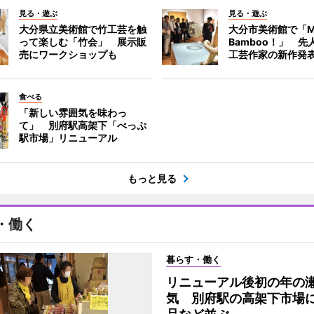
見る・遊ぶ
見る・遊ぶ
大分県立美術館で竹工芸を触
大分市美術館で「M
って楽しむ「竹会」 展示販
Bamboo！」 先
売にワークショップも
工芸作家の新作発
食べる
「新しい雰囲気を味わっ
て」 別府駅高架下「べっぷ
駅市場」リニューアル
もっと見る
・働く
暮らす・働く
リニューアル後初の年の
気 別府駅の高架下市場