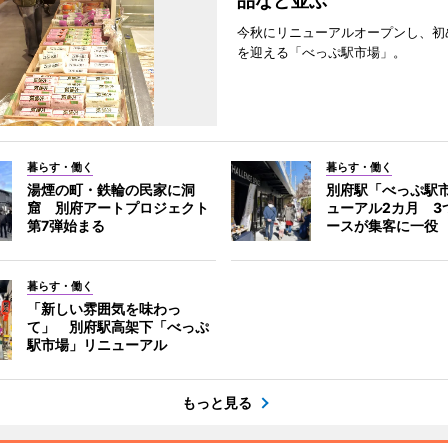
品など並ぶ
今秋にリニューアルオープンし、初
を迎える「べっぷ駅市場」。
暮らす・働く
暮らす・働く
湯煙の町・鉄輪の民家に洞
別府駅「べっぷ駅
窟 別府アートプロジェクト
ューアル2カ月 3
第7弾始まる
ースが集客に一役
暮らす・働く
「新しい雰囲気を味わっ
て」 別府駅高架下「べっぷ
駅市場」リニューアル
もっと見る