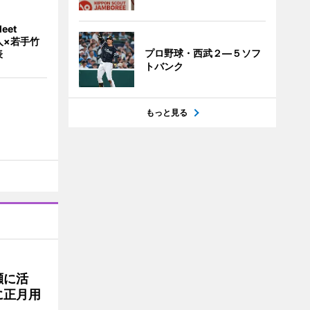
eet
人×若手竹
プロ野球・西武２―５ソフ
表
トバンク
もっと見る
瀬に活
に正月用