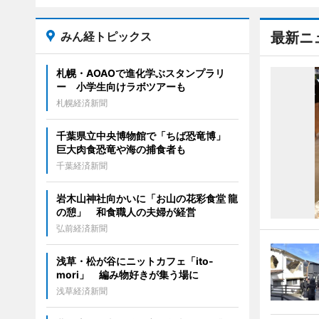
みん経トピックス
最新ニ
札幌・AOAOで進化学ぶスタンプラリ
ー 小学生向けラボツアーも
札幌経済新聞
千葉県立中央博物館で「ちば恐竜博」
巨大肉食恐竜や海の捕食者も
千葉経済新聞
岩木山神社向かいに「お山の花彩食堂 龍
の憩」 和食職人の夫婦が経営
弘前経済新聞
浅草・松が谷にニットカフェ「ito-
mori」 編み物好きが集う場に
浅草経済新聞