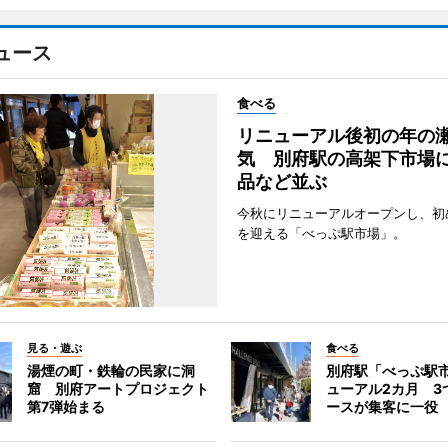
ュース
食べる
リニューアル後初の年の
気 別府駅の高架下市場
品など並ぶ
今秋にリニューアルオープンし、初
を迎える「べっぷ駅市場」。
見る・遊ぶ
食べる
湯煙の町・鉄輪の民家に洞
別府駅「べっぷ駅
窟 別府アートプロジェクト
ューアル2カ月 3
第7弾始まる
ースが集客に一役