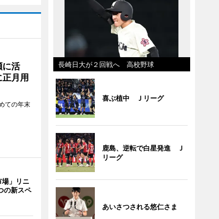
長崎日大が２回戦へ 高校野球
瀬に活
に正月用
喜ぶ植中 Ｊリーグ
めての年末
鹿島、逆転で白星発進 Ｊ
リーグ
市場」リニ
つの新スペ
あいさつされる悠仁さま