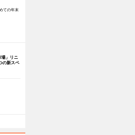
めての年末
市場」リニ
つの新スペ