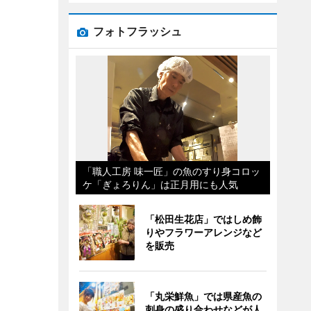
フォトフラッシュ
「職人工房 味一匠」の魚のすり身コロッ
ケ「ぎょろりん」は正月用にも人気
「松田生花店」ではしめ飾
りやフラワーアレンジなど
を販売
「丸栄鮮魚」では県産魚の
刺身の盛り合わせなどが人