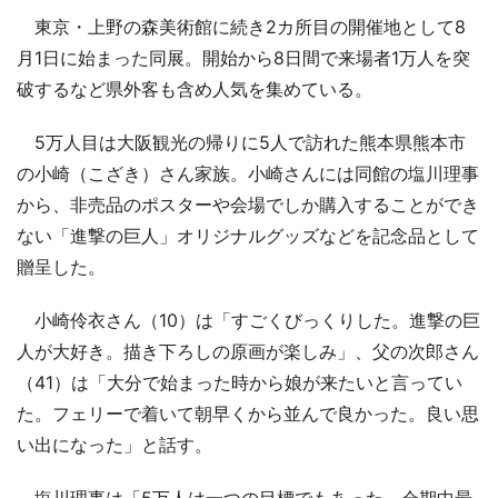
東京・上野の森美術館に続き2カ所目の開催地として8
月1日に始まった同展。開始から8日間で来場者1万人を突
破するなど県外客も含め人気を集めている。
5万人目は大阪観光の帰りに5人で訪れた熊本県熊本市
の小崎（こざき）さん家族。小崎さんには同館の塩川理事
から、非売品のポスターや会場でしか購入することができ
ない「進撃の巨人」オリジナルグッズなどを記念品として
贈呈した。
小崎伶衣さん（10）は「すごくびっくりした。進撃の巨
人が大好き。描き下ろしの原画が楽しみ」、父の次郎さん
（41）は「大分で始まった時から娘が来たいと言ってい
た。フェリーで着いて朝早くから並んで良かった。良い思
い出になった」と話す。
塩川理事は「5万人は一つの目標でもあった。会期中最