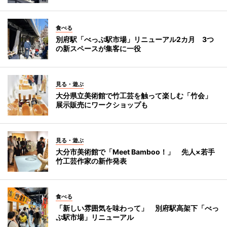
食べる
別府駅「べっぷ駅市場」リニューアル2カ月 3つ
の新スペースが集客に一役
見る・遊ぶ
大分県立美術館で竹工芸を触って楽しむ「竹会」
展示販売にワークショップも
見る・遊ぶ
大分市美術館で「Meet Bamboo！」 先人×若手
竹工芸作家の新作発表
食べる
「新しい雰囲気を味わって」 別府駅高架下「べっ
ぷ駅市場」リニューアル