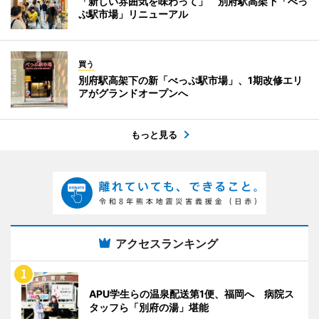
「新しい雰囲気を味わって」 別府駅高架下「べっ
ぷ駅市場」リニューアル
買う
別府駅高架下の新「べっぷ駅市場」、1期改修エリ
アがグランドオープンへ
もっと見る
アクセスランキング
APU学生らの温泉配送第1便、福岡へ 病院ス
タッフら「別府の湯」堪能