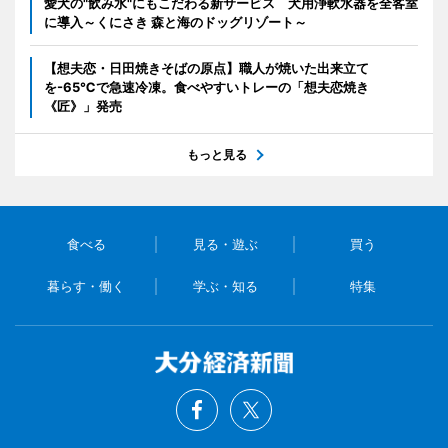
愛犬の"飲み水"にもこだわる新サービス 犬用浄軟水器を全客室
に導入～くにさき 森と海のドッグリゾート～
【想夫恋・日田焼きそばの原点】職人が焼いた出来立て
を-65℃で急速冷凍。食べやすいトレーの「想夫恋焼き
《匠》」発売
もっと見る
食べる
見る・遊ぶ
買う
暮らす・働く
学ぶ・知る
特集