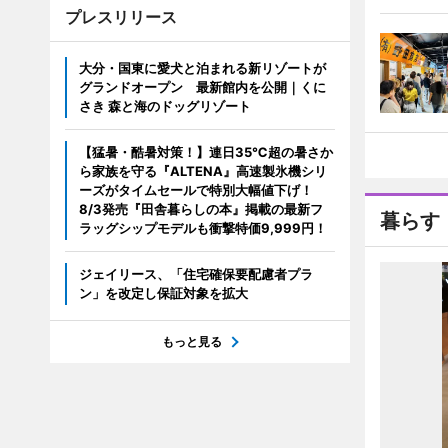
プレスリリース
大分・国東に愛犬と泊まれる新リゾートが
グランドオープン 最新館内を公開｜くに
さき 森と海のドッグリゾート
【猛暑・酷暑対策！】連日35℃超の暑さか
ら家族を守る『ALTENA』高速製氷機シリ
ーズがタイムセールで特別大幅値下げ！
8/3発売『田舎暮らしの本』掲載の最新フ
暮らす
ラッグシップモデルも衝撃特価9,999円！
ジェイリース、「住宅確保要配慮者プラ
ン」を改定し保証対象を拡大
もっと見る