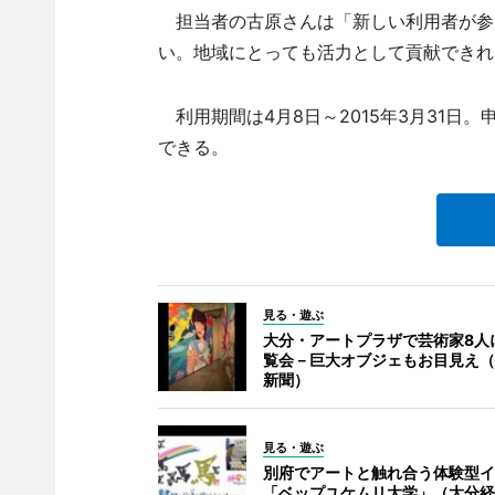
担当者の古原さんは「新しい利用者が参
い。地域にとっても活力として貢献できれ
利用期間は4月8日～2015年3月31日
できる。
見る・遊ぶ
大分・アートプラザで芸術家8人
覧会－巨大オブジェもお目見え（
新聞）
見る・遊ぶ
別府でアートと触れ合う体験型イ
「ベップユケムリ大学」（大分経