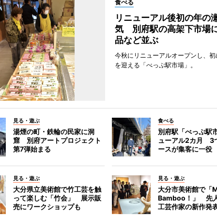
食べる
リニューアル後初の年の
気 別府駅の高架下市場
品など並ぶ
今秋にリニューアルオープンし、初
を迎える「べっぷ駅市場」。
見る・遊ぶ
食べる
湯煙の町・鉄輪の民家に洞
別府駅「べっぷ駅
窟 別府アートプロジェクト
ューアル2カ月 3
第7弾始まる
ースが集客に一役
見る・遊ぶ
見る・遊ぶ
大分県立美術館で竹工芸を触
大分市美術館で「M
って楽しむ「竹会」 展示販
Bamboo！」 先
売にワークショップも
工芸作家の新作発