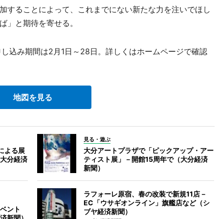
加することによって、これまでにない新たな力を注いでほし
ば」と期待を寄せる。
。申し込み期間は2月1日～28日。詳しくはホームページで確認
地図を見る
見る・遊ぶ
による展
大分アートプラザで「ピックアップ・アー
大分経済
ティスト展」－開館15周年で（大分経済
新聞）
ラフォーレ原宿、春の改装で新規11店－
EC「ウサギオンライン」旗艦店など（シ
ベント
ブヤ経済新聞）
済新聞）