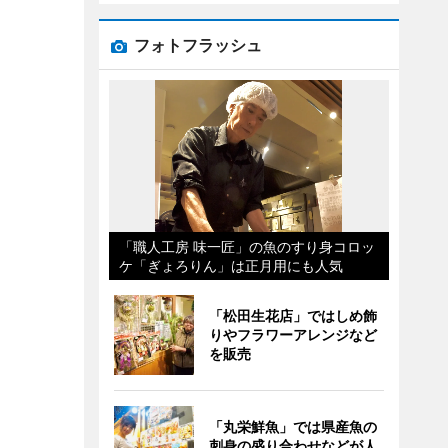
フォトフラッシュ
「職人工房 味一匠」の魚のすり身コロッ
ケ「ぎょろりん」は正月用にも人気
「松田生花店」ではしめ飾
りやフラワーアレンジなど
を販売
「丸栄鮮魚」では県産魚の
刺身の盛り合わせなどが人