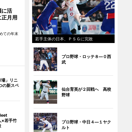
瀬に活
に正月用
めての年末
若手主体の日本、ＰＳＧに完敗
プロ野球・ロッテ８―０西
武
市場」リニ
つの新スペ
仙台育英が２回戦へ 高校
野球
eet
人×若手竹
プロ野球・中日４―１ヤク
表
ルト