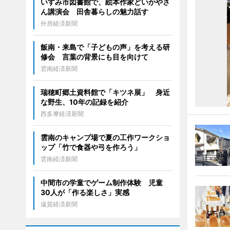
いすみ市図書館で、絵本作家どいかやさ
ん講演会 田舎暮らしの魅力話す
外房経済新聞
飯南・来島で「子どもの声」を考える研
修会 言葉の背景にも目を向けて
雲南経済新聞
瑞穂町郷土資料館で「キツネ展」 身近
な野生、10年の記録を紹介
西多摩経済新聞
雲南のキャンプ場で夏の工作ワークショ
ップ「竹で食器や弓を作ろう」
雲南経済新聞
中間市の学童でゲーム制作体験 児童
30人が「作る楽しさ」実感
遠賀経済新聞