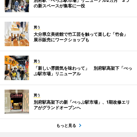
別府駅「べっぷ駅市場」リニューアル2カ月 3つ
の新スペースが集客に一役
買う
大分県立美術館で竹工芸を触って楽しむ「竹会」
展示販売にワークショップも
買う
「新しい雰囲気を味わって」 別府駅高架下「べっ
ぷ駅市場」リニューアル
買う
別府駅高架下の新「べっぷ駅市場」、1期改修エリ
アがグランドオープンへ
もっと見る