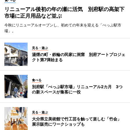
リニューアル後初の年の瀬に活気 別府駅の高架下
市場に正月用品など並ぶ
今秋にリニューアルオープンし、初めての年末を迎える「べっぷ駅市
場」。
見る・遊ぶ
湯煙の町・鉄輪の民家に洞窟 別府アートプロジェ
クト第7弾始まる
食べる
別府駅「べっぷ駅市場」リニューアル2カ月 3つ
の新スペースが集客に一役
見る・遊ぶ
大分県立美術館で竹工芸を触って楽しむ「竹会」
展示販売にワークショップも