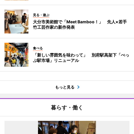
見る・遊ぶ
大分市美術館で「Meet Bamboo！」 先人×若手
竹工芸作家の新作発表
食べる
「新しい雰囲気を味わって」 別府駅高架下「べっ
ぷ駅市場」リニューアル
もっと見る
暮らす・働く