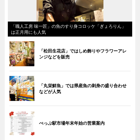
「職人工房 味一匠」の魚のすり身コロッケ「ぎょろりん」
は正月用にも人気
「松田生花店」ではしめ飾りやフラワーアレ
ンジなどを販売
「丸栄鮮魚」では県産魚の刺身の盛り合わせ
などが人気
べっぷ駅市場年末年始の営業案内