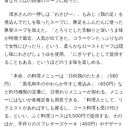
食ならではの自慢のスープに絞った。
清水さんの一押しは「わさび―」。もみじ（鶏の足）を
煮込んでだしを取ったスープに、豚足をふんだんに使った
豚骨スープを加えた。「とろりとした舌触りと深いうま味
が特徴で最近、人気が出てきた。コラーゲンたっぷりなの
で女性にぴったり」という。柔らかなローストビーフは隠
し味にわさびしょうゆを使用。「にぎりずしとして提供す
ることもある」というほどのうま味を楽しめる。
「本命」の料理メニューは「日向鶏のたたき」（580
円）、「黒毛和牛のやわらか牛すじ煮込み」（650円）な
ど約15種類の定番に、日替わりメニューが加わる。メニュ
ーにはないが各種定食も用意できる。「料理人として、リ
クエストがあればすしも握るし、コース料理も受け付け
る」といい、ふぐ料理コースは5,500円で提供する。その
ほか、手作りのスフレチーズケーキ（450円）やデザート