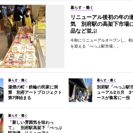
暮らす・働く
リニューアル後初の年の
気 別府駅の高架下市場
品など並ぶ
今秋にリニューアルオープンし、初
を迎える「べっぷ駅市場」。
暮らす・働く
暮らす・働く
湯煙の町・鉄輪の民家に洞
別府駅「べっぷ駅
窟 別府アートプロジェクト
ューアル2カ月 3
第7弾始まる
ースが集客に一役
暮らす・働く
「新しい雰囲気を味わっ
て」 別府駅高架下「べっぷ
駅市場」リニューアル