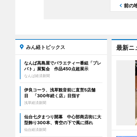
前の
みん経トピックス
最新ニ
なんば高島屋でバラエティー番組「プレ
バト」展覧会 作品450点超展示
なんば経済新聞
伊良コーラ、浅草観音前に直営5店舗
目 「300年続く店」目指す
浅草経済新聞
仙台七夕まつり開幕 中心部商店街に大
型飾り300本、青空の下で風に揺れ
仙台経済新聞