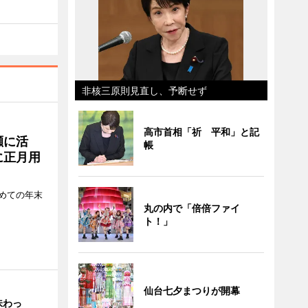
非核三原則見直し、予断せず
高市首相「祈 平和」と記
瀬に活
帳
に正月用
めての年末
丸の内で「倍倍ファイ
ト！」
仙台七夕まつりが開幕
味わっ