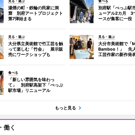
見る・遊ぶ
食べる
湯煙の町・鉄輪の民家に洞
別府駅「べっぷ駅
窟 別府アートプロジェクト
ューアル2カ月 3
第7弾始まる
ースが集客に一役
見る・遊ぶ
見る・遊ぶ
大分県立美術館で竹工芸を触
大分市美術館で「M
って楽しむ「竹会」 展示販
Bamboo！」 先
売にワークショップも
工芸作家の新作発
食べる
「新しい雰囲気を味わっ
て」 別府駅高架下「べっぷ
駅市場」リニューアル
もっと見る
・働く