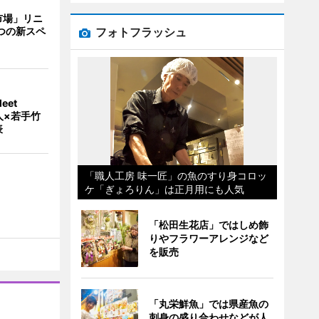
市場」リニ
フォトフラッシュ
つの新スペ
eet
人×若手竹
表
「職人工房 味一匠」の魚のすり身コロッ
ケ「ぎょろりん」は正月用にも人気
「松田生花店」ではしめ飾
りやフラワーアレンジなど
を販売
「丸栄鮮魚」では県産魚の
刺身の盛り合わせなどが人