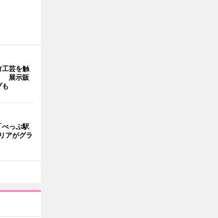
竹工芸を触
」 展示販
プも
「べっぷ駅
リアがグラ