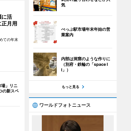
気
瀬に活
に正月用
べっぷ駅市場年末年始の営
業案内
めての年末
内部は洞窟のような作りに
（別府・鉄輪の「space I
I」）
市場」リニ
もっと見る
つの新スペ
ワールドフォトニュース