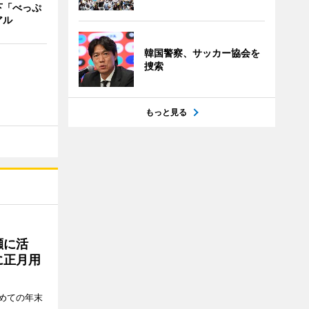
下「べっぷ
アル
韓国警察、サッカー協会を
捜索
もっと見る
瀬に活
に正月用
めての年末