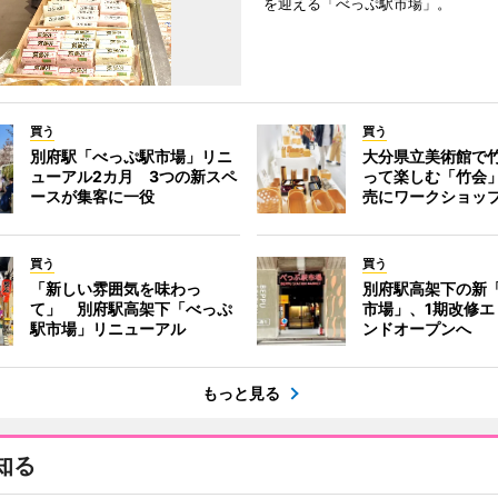
を迎える「べっぷ駅市場」。
買う
買う
別府駅「べっぷ駅市場」リニ
大分県立美術館で
ューアル2カ月 3つの新スペ
って楽しむ「竹会
ースが集客に一役
売にワークショッ
買う
買う
「新しい雰囲気を味わっ
別府駅高架下の新
て」 別府駅高架下「べっぷ
市場」、1期改修エ
駅市場」リニューアル
ンドオープンへ
もっと見る
知る