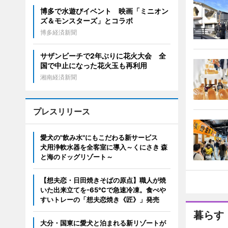
博多で水遊びイベント 映画「ミニオン
ズ＆モンスターズ」とコラボ
博多経済新聞
サザンビーチで2年ぶりに花火大会 全
国で中止になった花火玉も再利用
湘南経済新聞
プレスリリース
愛犬の"飲み水"にもこだわる新サービス
犬用浄軟水器を全客室に導入～くにさき 森
と海のドッグリゾート～
【想夫恋・日田焼きそばの原点】職人が焼
いた出来立てを-65℃で急速冷凍。食べや
すいトレーの「想夫恋焼き《匠》」発売
暮らす
大分・国東に愛犬と泊まれる新リゾートが