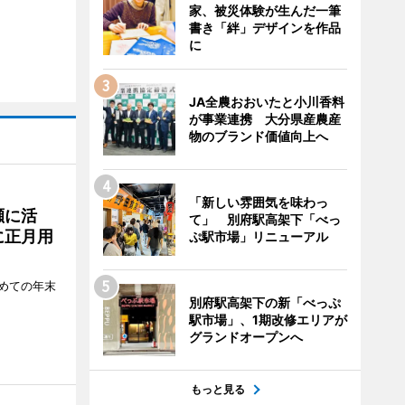
家、被災体験が生んだ一筆
書き「絆」デザインを作品
に
JA全農おおいたと小川香料
が事業連携 大分県産農産
物のブランド価値向上へ
「新しい雰囲気を味わっ
瀬に活
て」 別府駅高架下「べっ
に正月用
ぷ駅市場」リニューアル
めての年末
別府駅高架下の新「べっぷ
駅市場」、1期改修エリアが
グランドオープンへ
もっと見る