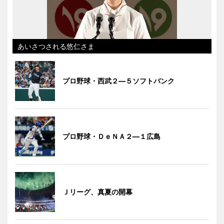
あいさつされる悠仁さま
プロ野球・西武２―５ソフトバンク
プロ野球・ＤｅＮＡ２―１広島
Ｊリーグ、真夏の開幕