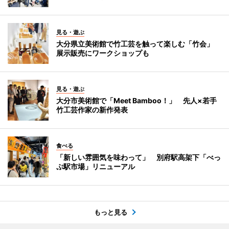
見る・遊ぶ
大分県立美術館で竹工芸を触って楽しむ「竹会」
展示販売にワークショップも
見る・遊ぶ
大分市美術館で「Meet Bamboo！」 先人×若手
竹工芸作家の新作発表
食べる
「新しい雰囲気を味わって」 別府駅高架下「べっ
ぷ駅市場」リニューアル
もっと見る