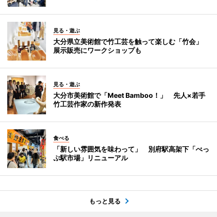
見る・遊ぶ
大分県立美術館で竹工芸を触って楽しむ「竹会」
展示販売にワークショップも
見る・遊ぶ
大分市美術館で「Meet Bamboo！」 先人×若手
竹工芸作家の新作発表
食べる
「新しい雰囲気を味わって」 別府駅高架下「べっ
ぷ駅市場」リニューアル
もっと見る