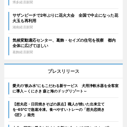
博多経済新聞
サザンビーチで2年ぶりに花火大会 全国で中止になった花
火玉も再利用
湘南経済新聞
気候変動適応センター、葛飾・セイズの住宅を視察 都内
全体に広げてほしい
葛飾経済新聞
プレスリリース
愛犬の"飲み水"にもこだわる新サービス 犬用浄軟水器を全客室
に導入～くにさき 森と海のドッグリゾート～
【想夫恋・日田焼きそばの原点】職人が焼いた出来立て
を-65℃で急速冷凍。食べやすいトレーの「想夫恋焼き
《匠》」発売