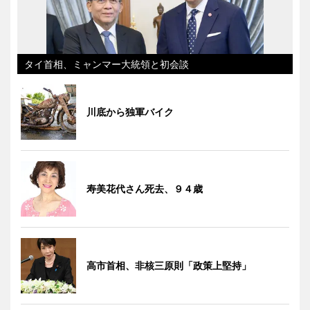
タイ首相、ミャンマー大統領と初会談
川底から独軍バイク
寿美花代さん死去、９４歳
高市首相、非核三原則「政策上堅持」