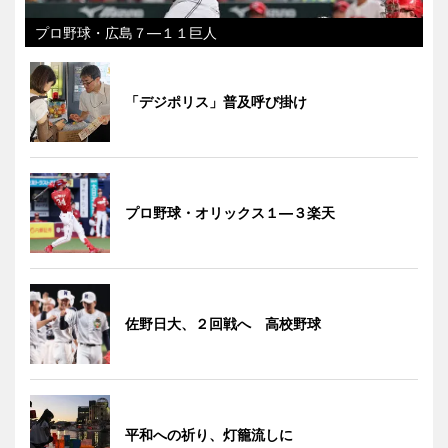
プロ野球・広島７―１１巨人
「デジポリス」普及呼び掛け
プロ野球・オリックス１―３楽天
佐野日大、２回戦へ 高校野球
平和への祈り、灯籠流しに