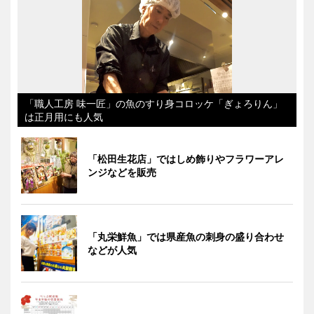
「職人工房 味一匠」の魚のすり身コロッケ「ぎょろりん」
は正月用にも人気
「松田生花店」ではしめ飾りやフラワーアレ
ンジなどを販売
「丸栄鮮魚」では県産魚の刺身の盛り合わせ
などが人気