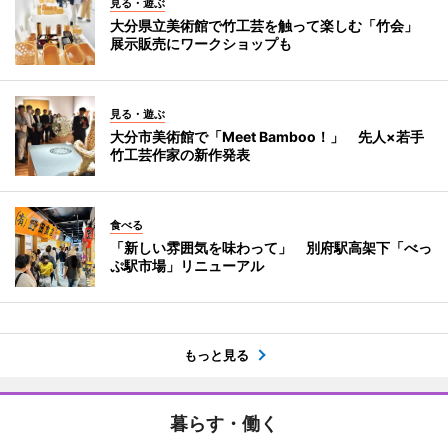
見る・遊ぶ
大分県立美術館で竹工芸を触って楽しむ「竹会」
展示販売にワークショップも
見る・遊ぶ
大分市美術館で「Meet Bamboo！」 先人×若手
竹工芸作家の新作発表
食べる
「新しい雰囲気を味わって」 別府駅高架下「べっ
ぷ駅市場」リニューアル
もっと見る
暮らす・働く