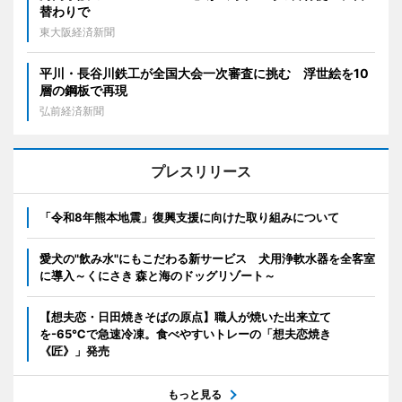
替わりで
東大阪経済新聞
平川・長谷川鉄工が全国大会一次審査に挑む 浮世絵を10
層の鋼板で再現
弘前経済新聞
プレスリリース
「令和8年熊本地震」復興支援に向けた取り組みについて
愛犬の"飲み水"にもこだわる新サービス 犬用浄軟水器を全客室
に導入～くにさき 森と海のドッグリゾート～
【想夫恋・日田焼きそばの原点】職人が焼いた出来立て
を-65℃で急速冷凍。食べやすいトレーの「想夫恋焼き
《匠》」発売
もっと見る