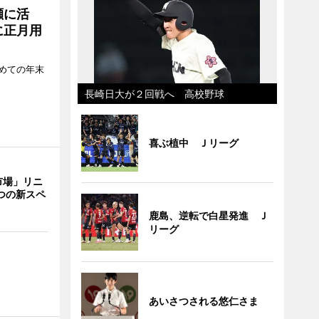
瀬に活
に正月用
めての年末
長崎日大が２回戦へ 高校野球
喜ぶ植中 Ｊリーグ
市場」リニ
つの新スペ
鹿島、逆転で白星発進 Ｊ
リーグ
あいさつされる悠仁さま