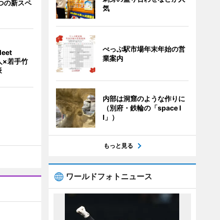
つの新スペ
気
べっぷ駅市場年末年始の営
eet
業案内
人×若手竹
表
内部は洞窟のような作りに
（別府・鉄輪の「space I
I」）
もっと見る
ワールドフォトニュース