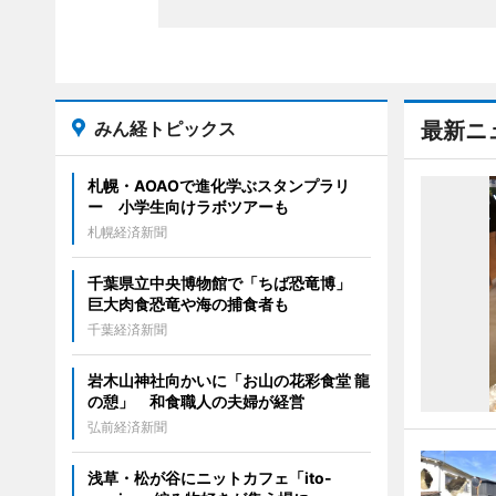
みん経トピックス
最新ニ
札幌・AOAOで進化学ぶスタンプラリ
ー 小学生向けラボツアーも
札幌経済新聞
千葉県立中央博物館で「ちば恐竜博」
巨大肉食恐竜や海の捕食者も
千葉経済新聞
岩木山神社向かいに「お山の花彩食堂 龍
の憩」 和食職人の夫婦が経営
弘前経済新聞
浅草・松が谷にニットカフェ「ito-