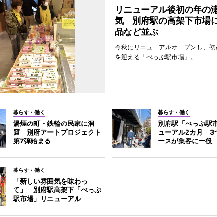
リニューアル後初の年の
気 別府駅の高架下市場
品など並ぶ
今秋にリニューアルオープンし、初
を迎える「べっぷ駅市場」。
暮らす・働く
暮らす・働く
湯煙の町・鉄輪の民家に洞
別府駅「べっぷ駅
窟 別府アートプロジェクト
ューアル2カ月 3
第7弾始まる
ースが集客に一役
暮らす・働く
「新しい雰囲気を味わっ
て」 別府駅高架下「べっぷ
駅市場」リニューアル