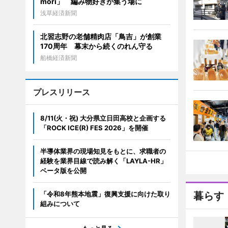
mori」 編み物好きが集う場に
浅草経済新聞
北習志野の老舗精肉店「鳥吉」が創業
170周年 幕末から続くのれん守る
船橋経済新聞
プレスリリース
8/11(火・祝) 大分県立日田高校と企画する
「ROCK ICE(R) FES 2026」を開催
半導体業界の現場知見をもとに、求職者の
経験を業界目線で読み解く「LAYLA-HR」
ベータ版を公開
「令和8年熊本地震」復興支援に向けた取り
暮らす
組みについて