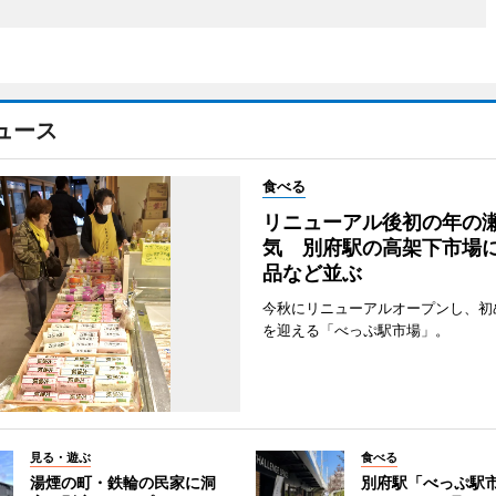
ュース
食べる
リニューアル後初の年の
気 別府駅の高架下市場
品など並ぶ
今秋にリニューアルオープンし、初
を迎える「べっぷ駅市場」。
見る・遊ぶ
食べる
湯煙の町・鉄輪の民家に洞
別府駅「べっぷ駅