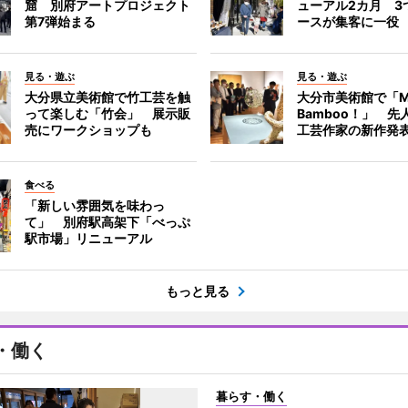
窟 別府アートプロジェクト
ューアル2カ月 3
第7弾始まる
ースが集客に一役
見る・遊ぶ
見る・遊ぶ
大分県立美術館で竹工芸を触
大分市美術館で「M
って楽しむ「竹会」 展示販
Bamboo！」 先
売にワークショップも
工芸作家の新作発
食べる
「新しい雰囲気を味わっ
て」 別府駅高架下「べっぷ
駅市場」リニューアル
もっと見る
・働く
暮らす・働く