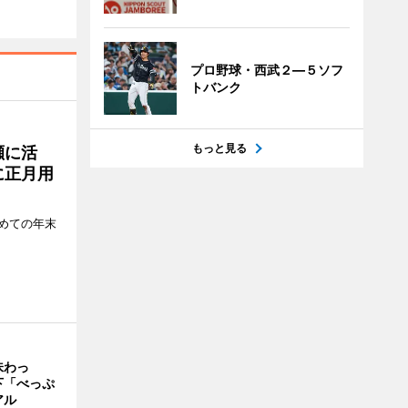
プロ野球・西武２―５ソフ
トバンク
もっと見る
瀬に活
に正月用
めての年末
味わっ
下「べっぷ
アル