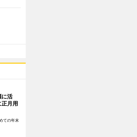
瀬に活
に正月用
めての年末