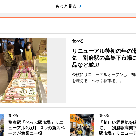
もっと見る
食べる
リニューアル後初の年の
気 別府駅の高架下市場
品など並ぶ
今秋にリニューアルオープンし、初
を迎える「べっぷ駅市場」。
食べる
食べる
別府駅「べっぷ駅市場」リニ
「新しい雰囲気を
ューアル2カ月 3つの新スペ
て」 別府駅高架
ースが集客に一役
駅市場」リニュー