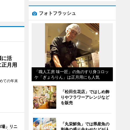
フォトフラッシュ
瀬に活
に正月用
「職人工房 味一匠」の魚のすり身コロッ
ケ「ぎょろりん」は正月用にも人気
めての年末
「松田生花店」ではしめ飾
りやフラワーアレンジなど
を販売
「丸栄鮮魚」では県産魚の
市場」リニ
刺身の盛り合わせなどが人