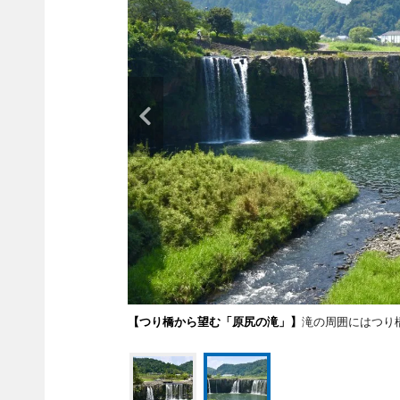
【つり橋から望む「原尻の滝」】
滝の周囲にはつり