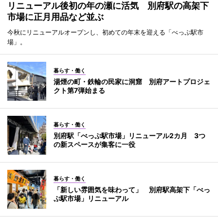
リニューアル後初の年の瀬に活気 別府駅の高架下
市場に正月用品など並ぶ
今秋にリニューアルオープンし、初めての年末を迎える「べっぷ駅市
場」。
暮らす・働く
湯煙の町・鉄輪の民家に洞窟 別府アートプロジェ
クト第7弾始まる
暮らす・働く
別府駅「べっぷ駅市場」リニューアル2カ月 3つ
の新スペースが集客に一役
暮らす・働く
「新しい雰囲気を味わって」 別府駅高架下「べっ
ぷ駅市場」リニューアル