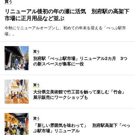
買う
リニューアル後初の年の瀬に活気 別府駅の高架下
市場に正月用品など並ぶ
今秋にリニューアルオープンし、初めての年末を迎える「べっぷ駅市
場」。
買う
別府駅「べっぷ駅市場」リニューアル2カ月 3つ
の新スペースが集客に一役
買う
大分県立美術館で竹工芸を触って楽しむ「竹会」
展示販売にワークショップも
買う
「新しい雰囲気を味わって」 別府駅高架下「べっ
ぷ駅市場」リニューアル