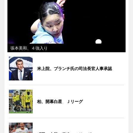
張本美和、４強入り
米上院、ブランチ氏の司法長官人事承認
柏、開幕白星 Ｊリーグ