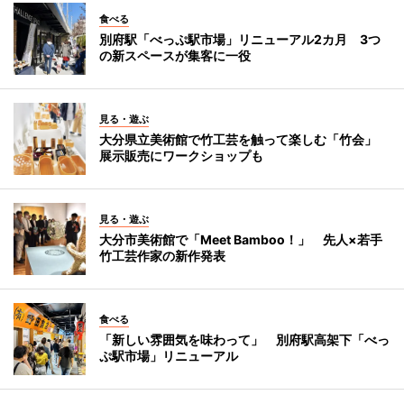
食べる
別府駅「べっぷ駅市場」リニューアル2カ月 3つ
の新スペースが集客に一役
見る・遊ぶ
大分県立美術館で竹工芸を触って楽しむ「竹会」
展示販売にワークショップも
見る・遊ぶ
大分市美術館で「Meet Bamboo！」 先人×若手
竹工芸作家の新作発表
食べる
「新しい雰囲気を味わって」 別府駅高架下「べっ
ぷ駅市場」リニューアル