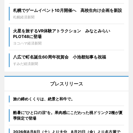
札幌でゲームイベント10月開催へ 高校生向け企画を新設
札幌経済新聞
火星を旅するVR体験アトラクション みなとみらい
PLOT48に登場
ヨコハマ経済新聞
八広で町名誕生60周年祝賀会 小池都知事も祝福
すみだ経済新聞
プレスリリース
旅の締めくくりは、絶景と和牛で。
酷暑に"ひと口の涼"を。果肉感にこだわった桃ドリンク2種が夏
季限定で登場
2026年8月8日（土）より大分、8月21日（金）より名古屋で