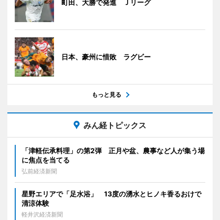
町田、大勝で発進 Ｊリーグ
日本、豪州に惜敗 ラグビー
もっと見る
みん経トピックス
「津軽伝承料理」の第2弾 正月や盆、農事など人が集う場
に焦点を当てる
弘前経済新聞
星野エリアで「足水浴」 13度の湧水とヒノキ香るおけで
清涼体験
軽井沢経済新聞