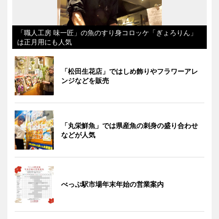
「職人工房 味一匠」の魚のすり身コロッケ「ぎょろりん」
は正月用にも人気
「松田生花店」ではしめ飾りやフラワーアレ
ンジなどを販売
「丸栄鮮魚」では県産魚の刺身の盛り合わせ
などが人気
べっぷ駅市場年末年始の営業案内