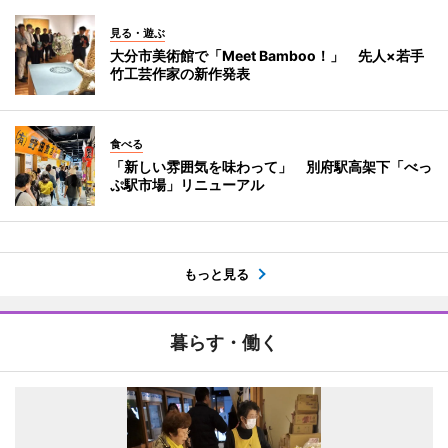
見る・遊ぶ
大分市美術館で「Meet Bamboo！」 先人×若手
竹工芸作家の新作発表
食べる
「新しい雰囲気を味わって」 別府駅高架下「べっ
ぷ駅市場」リニューアル
もっと見る
暮らす・働く