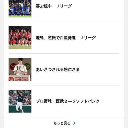
喜ぶ植中 Ｊリーグ
鹿島、逆転で白星発進 Ｊリーグ
あいさつされる悠仁さま
プロ野球・西武２―５ソフトバンク
もっと見る