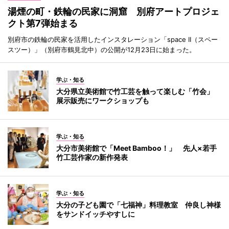
湯煙の町・鉄輪の民家に洞窟 別府アートプロジェ
クト第7弾始まる
別府市の鉄輪の民家を活用したインスタレーション「space II（スペー
スツー）」（別府市鶴見北中）の公開が12月23日に始まった。
学ぶ・知る
大分県立美術館で竹工芸を触って楽しむ「竹会」
展示販売にワークショップも
学ぶ・知る
大分市美術館で「Meet Bamboo！」 先人×若手
竹工芸作家の新作発表
学ぶ・知る
大分の子ども園で「七福神」料理教室 仲良し神様
をサンドイッチやすしに