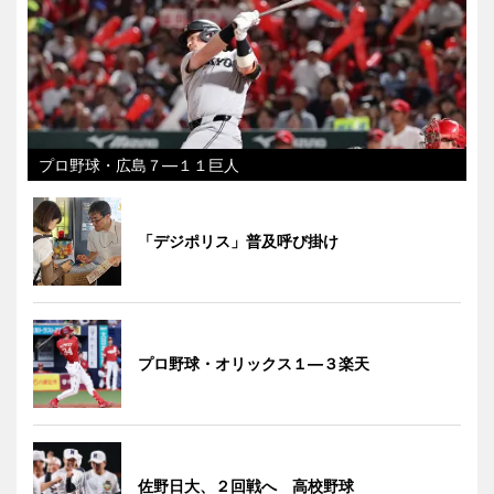
プロ野球・広島７―１１巨人
「デジポリス」普及呼び掛け
プロ野球・オリックス１―３楽天
佐野日大、２回戦へ 高校野球