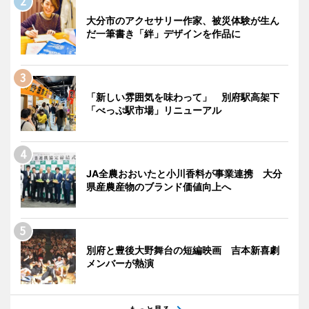
大分市のアクセサリー作家、被災体験が生ん
だ一筆書き「絆」デザインを作品に
「新しい雰囲気を味わって」 別府駅高架下
「べっぷ駅市場」リニューアル
JA全農おおいたと小川香料が事業連携 大分
県産農産物のブランド価値向上へ
別府と豊後大野舞台の短編映画 吉本新喜劇
メンバーが熱演