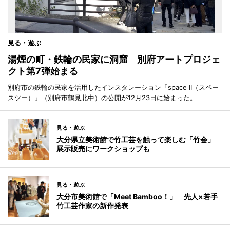
見る・遊ぶ
湯煙の町・鉄輪の民家に洞窟 別府アートプロジェ
クト第7弾始まる
別府市の鉄輪の民家を活用したインスタレーション「space II（スペー
スツー）」（別府市鶴見北中）の公開が12月23日に始まった。
見る・遊ぶ
大分県立美術館で竹工芸を触って楽しむ「竹会」
展示販売にワークショップも
見る・遊ぶ
大分市美術館で「Meet Bamboo！」 先人×若手
竹工芸作家の新作発表