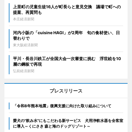
上里町の児童生徒16人が町長らと意見交換 議場で町への
提案、再質問も
本庄経済新聞
河内小阪の「cuisine HAGI」が2周年 旬の食材使い、日
替わりで
東大阪経済新聞
平川・長谷川鉄工が全国大会一次審査に挑む 浮世絵を10
層の鋼板で再現
弘前経済新聞
プレスリリース
「令和8年熊本地震」復興支援に向けた取り組みについて
愛犬の"飲み水"にもこだわる新サービス 犬用浄軟水器を全客室
に導入～くにさき 森と海のドッグリゾート～