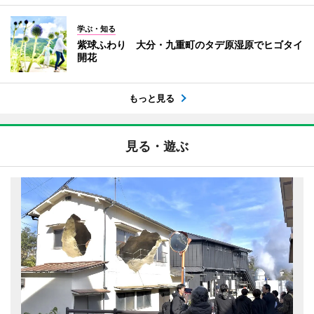
学ぶ・知る
紫球ふわり 大分・九重町のタデ原湿原でヒゴタイ
開花
もっと見る
見る・遊ぶ