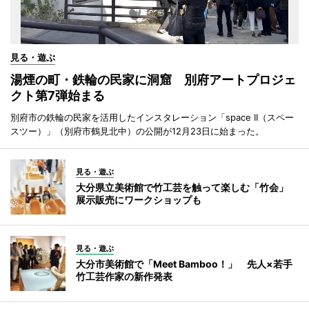
見る・遊ぶ
湯煙の町・鉄輪の民家に洞窟 別府アートプロジェ
クト第7弾始まる
別府市の鉄輪の民家を活用したインスタレーション「space II（スペー
スツー）」（別府市鶴見北中）の公開が12月23日に始まった。
見る・遊ぶ
大分県立美術館で竹工芸を触って楽しむ「竹会」
展示販売にワークショップも
見る・遊ぶ
大分市美術館で「Meet Bamboo！」 先人×若手
竹工芸作家の新作発表