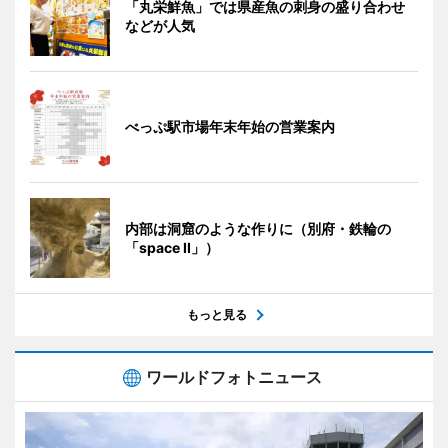
「丸栄鮮魚」では県産魚の刺身の盛り合わせ
などが人気
べっぷ駅市場年末年始の営業案内
内部は洞窟のような作りに（別府・鉄輪の
「space II」）
もっと見る
ワールドフォトニュース