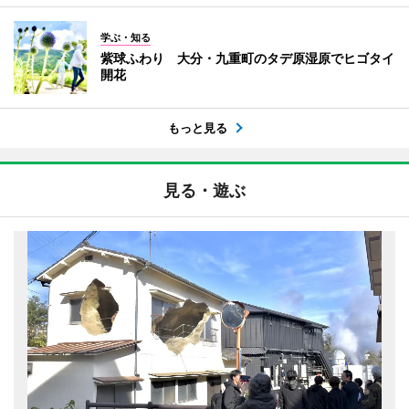
学ぶ・知る
紫球ふわり 大分・九重町のタデ原湿原でヒゴタイ
開花
もっと見る
見る・遊ぶ