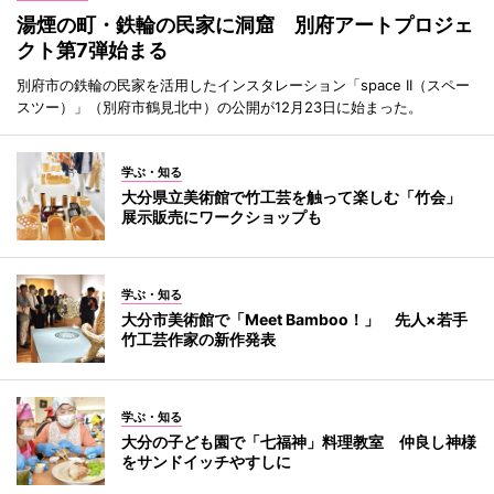
湯煙の町・鉄輪の民家に洞窟 別府アートプロジェ
クト第7弾始まる
別府市の鉄輪の民家を活用したインスタレーション「space II（スペー
スツー）」（別府市鶴見北中）の公開が12月23日に始まった。
学ぶ・知る
大分県立美術館で竹工芸を触って楽しむ「竹会」
展示販売にワークショップも
学ぶ・知る
大分市美術館で「Meet Bamboo！」 先人×若手
竹工芸作家の新作発表
学ぶ・知る
大分の子ども園で「七福神」料理教室 仲良し神様
をサンドイッチやすしに