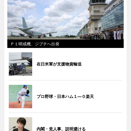
Ｐ１哨戒機、ジブチへ出発
在日米軍が支援物資輸送
プロ野球・日本ハム１―０楽天
内閣・党人事、説明避ける