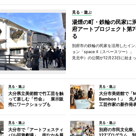
見る・遊ぶ
湯煙の町・鉄輪の民家に
府アートプロジェクト第7
る
別府市の鉄輪の民家を活用したイン
ョン「space II（スペースツー）
見北中）の公開が12月23日に始ま
見る・遊ぶ
見る・遊ぶ
大分県立美術館で竹工芸を触
大分市美術館で「M
って楽しむ「竹会」 展示販
Bamboo！」 先
売にワークショップも
工芸作家の新作発
見る・遊ぶ
見る・遊ぶ
大分市で「アートフェスティ
別府の市民文化祭
バル回遊劇場」 街なかを展
127プログラム 