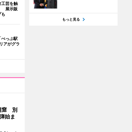
竹工芸を触
」 展示販
プも
もっと見る
「べっぷ駅
リアがグラ
洞窟 別
弾始ま