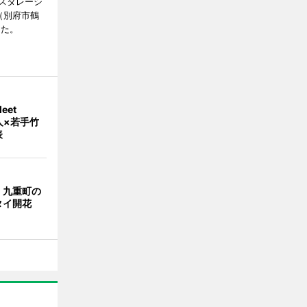
スタレーシ
」（別府市鶴
った。
eet
人×若手竹
表
・九重町の
タイ開花