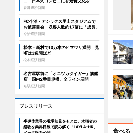
ニ 日本式コンビニに香港食文化を
香港経済新聞
FC今治・アシックス里山スタジアムで
お披露目会 収容人数約1.7倍に「成長」
今治経済新聞
松本・新村で13万本のヒマワリ満開 見
頃は3週間ほど
松本経済新聞
名古屋駅前に「オニツカタイガー」旗艦
店 国内2番目規模、全ライン展開
名駅経済新聞
プレスリリース
半導体業界の現場知見をもとに、求職者の
経験を業界目線で読み解く「LAYLA-HR」
食べる
ベータ版を公開