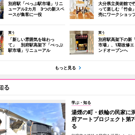
別府駅「べっぷ駅市場」リニ
大分県立美術館で
ューアル2カ月 3つの新スペ
って楽しむ「竹会
ースが集客に一役
売にワークショッ
買う
買う
「新しい雰囲気を味わっ
別府駅高架下の新
て」 別府駅高架下「べっぷ
市場」、1期改修エ
駅市場」リニューアル
ンドオープンへ
もっと見る
知る
学ぶ・知る
湯煙の町・鉄輪の民家に
府アートプロジェクト第7
る