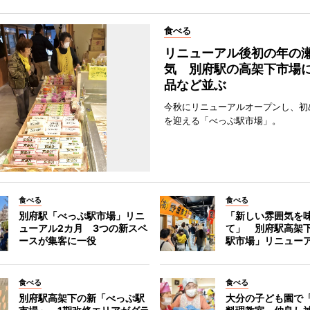
食べる
リニューアル後初の年の
気 別府駅の高架下市場
品など並ぶ
今秋にリニューアルオープンし、初
を迎える「べっぷ駅市場」。
食べる
食べる
別府駅「べっぷ駅市場」リニ
「新しい雰囲気を
ューアル2カ月 3つの新スペ
て」 別府駅高架
ースが集客に一役
駅市場」リニュー
食べる
食べる
別府駅高架下の新「べっぷ駅
大分の子ども園で