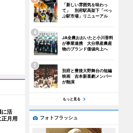
「新しい雰囲気を味わっ
て」 別府駅高架下「べっ
ぷ駅市場」リニューアル
JA全農おおいたと小川香料
が事業連携 大分県産農産
物のブランド価値向上へ
別府と豊後大野舞台の短編
映画 吉本新喜劇メンバー
が熱演
もっと見る
瀬に活
フォトフラッシュ
に正月用