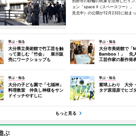
別府市の鉄輪の民家を活用したイン
ョン「space II（スペースツー）
見北中）の公開が12月23日に始ま
学ぶ・知る
学ぶ・知る
大分県立美術館で竹工芸を触
大分市美術館で「M
って楽しむ「竹会」 展示販
Bamboo！」 先
売にワークショップも
工芸作家の新作発
学ぶ・知る
学ぶ・知る
大分の子ども園で「七福神」
紫球ふわり 大分
料理教室 仲良し神様をサン
タデ原湿原でヒゴ
ドイッチやすしに
もっと見る
遊ぶ