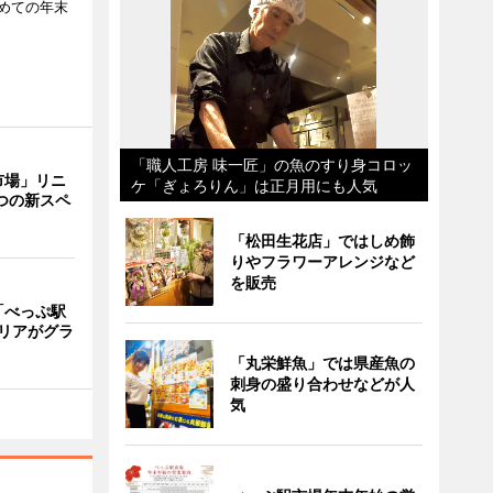
めての年末
「職人工房 味一匠」の魚のすり身コロッ
市場」リニ
ケ「ぎょろりん」は正月用にも人気
つの新スペ
「松田生花店」ではしめ飾
りやフラワーアレンジなど
を販売
「べっぷ駅
リアがグラ
「丸栄鮮魚」では県産魚の
刺身の盛り合わせなどが人
気