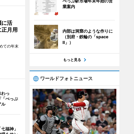
べっぷ駅市場年末年始の営
業案内
瀬に活
に正月用
内部は洞窟のような作りに
（別府・鉄輪の「space
II」）
めての年末
もっと見る
ワールドフォトニュース
味わっ
下「べっぷ
アル
「七福神」