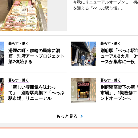
今秋にリニューアルオープンし、初
を迎える「べっぷ駅市場」。
暮らす・働く
暮らす・働く
湯煙の町・鉄輪の民家に洞
別府駅「べっぷ駅
窟 別府アートプロジェクト
ューアル2カ月 3
第7弾始まる
ースが集客に一役
暮らす・働く
暮らす・働く
「新しい雰囲気を味わっ
別府駅高架下の新
て」 別府駅高架下「べっぷ
市場」、1期改修エ
駅市場」リニューアル
ンドオープンへ
もっと見る