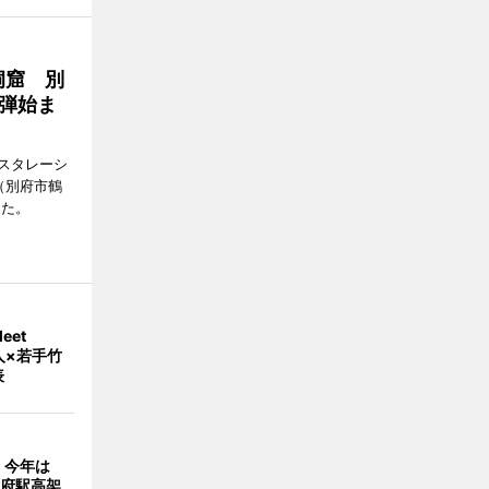
洞窟 別
弾始ま
スタレーシ
」（別府市鶴
った。
eet
人×若手竹
表
、今年は
別府駅高架