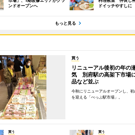
市場」、1期改修エリアがグラ
料理教室 仲良し
ンドオープンへ
ドイッチやすしに
もっと見る
買う
リニューアル後初の年の
気 別府駅の高架下市場
品など並ぶ
今秋にリニューアルオープンし、初
を迎える「べっぷ駅市場」。
買う
買う