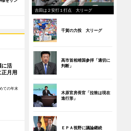
神様をサン
吉田は２安打１打点 大リーグ
千賀の力投 大リーグ
高市首相靖国参拝「適切に
瀬に活
判断」
に正月用
めての年末
木原官房長官「拉致は現在
進行形」
ＥＰＡ視野に議論継続