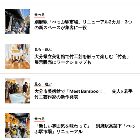
食べる
別府駅「べっぷ駅市場」リニューアル2カ月 3つ
の新スペースが集客に一役
見る・遊ぶ
大分県立美術館で竹工芸を触って楽しむ「竹会」
展示販売にワークショップも
見る・遊ぶ
大分市美術館で「Meet Bamboo！」 先人×若手
竹工芸作家の新作発表
食べる
「新しい雰囲気を味わって」 別府駅高架下「べっ
ぷ駅市場」リニューアル