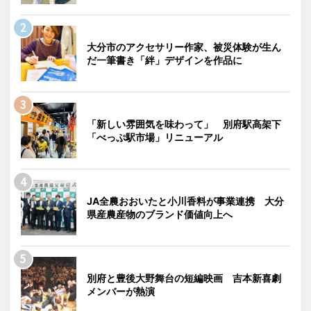
大分市のアクセサリー作家、被災体験が生ん
だ一筆書き「絆」デザインを作品に
「新しい雰囲気を味わって」 別府駅高架下
「べっぷ駅市場」リニューアル
JA全農おおいたと小川香料が事業連携 大分
県産農産物のブランド価値向上へ
別府と豊後大野舞台の短編映画 吉本新喜劇
メンバーが熱演