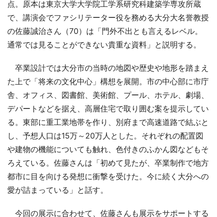
点。原本は東京大学大学院工学系研究科建築学専攻所蔵
で、講演会でファシリテーター役を務める大分大名誉教授
の佐藤誠治さん（70）は「門外不出とも言えるレベル。
通常では見ることができない貴重な資料」と説明する。
卒業設計では大分市の当時の地図や歴史や地形を踏まえ
た上で「将来の文化中心」構想を展開。市の中心部に市庁
舎、オフィス、図書館、美術館、プール、ホテル、劇場、
デパートなどを据え、高層住宅で取り囲む案を提示してい
る。東部に重工業地帯を作り、別府まで高速道路で結ぶと
し、予想人口は15万～20万人とした。それぞれの配置図
や建物の機能についても触れ、色付きのふかん図などもそ
ろえている。佐藤さんは「初めて見たが、卒業制作で地方
都市に目を向ける発想に衝撃を受けた。今に続く大分への
愛が詰まっている」と話す。
今回の展示に合わせて、佐藤さんも展示をサポートする