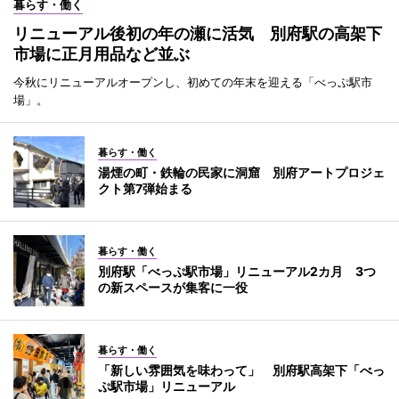
暮らす・働く
リニューアル後初の年の瀬に活気 別府駅の高架下
市場に正月用品など並ぶ
今秋にリニューアルオープンし、初めての年末を迎える「べっぷ駅市
場」。
暮らす・働く
湯煙の町・鉄輪の民家に洞窟 別府アートプロジェ
クト第7弾始まる
暮らす・働く
別府駅「べっぷ駅市場」リニューアル2カ月 3つ
の新スペースが集客に一役
暮らす・働く
「新しい雰囲気を味わって」 別府駅高架下「べっ
ぷ駅市場」リニューアル