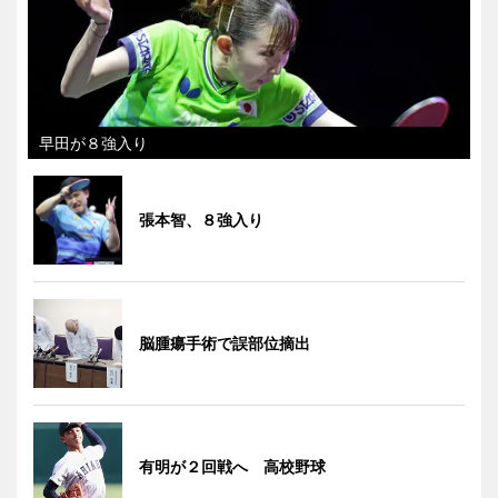
早田が８強入り
張本智、８強入り
脳腫瘍手術で誤部位摘出
有明が２回戦へ 高校野球