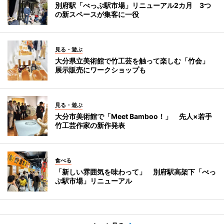
別府駅「べっぷ駅市場」リニューアル2カ月 3つ
の新スペースが集客に一役
見る・遊ぶ
大分県立美術館で竹工芸を触って楽しむ「竹会」
展示販売にワークショップも
見る・遊ぶ
大分市美術館で「Meet Bamboo！」 先人×若手
竹工芸作家の新作発表
食べる
「新しい雰囲気を味わって」 別府駅高架下「べっ
ぷ駅市場」リニューアル