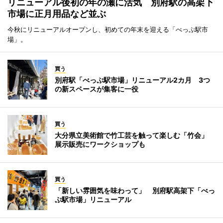
リニューアル後初の年の瀬に活気 別府駅の高架下
市場に正月用品など並ぶ
今秋にリニューアルオープンし、初めての年末を迎える「べっぷ駅市
場」。
買う
別府駅「べっぷ駅市場」リニューアル2カ月 3つ
の新スペースが集客に一役
買う
大分県立美術館で竹工芸を触って楽しむ「竹会」
展示販売にワークショップも
買う
「新しい雰囲気を味わって」 別府駅高架下「べっ
ぷ駅市場」リニューアル