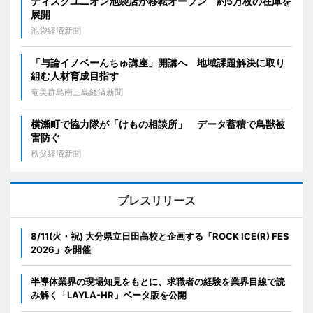
ディスクユニオン池袋店が移転オープン 約5万枚の在庫を
展開
池袋経済新聞
「与論イノベーんちゅ講座」開講へ 地域課題解決に取り
組む人材育成目指す
奄美群島南三島経済新聞
横瀬町で協力隊が「けもの相談所」 データ蓄積で鳥獣被
害防ぐ
秩父経済新聞
プレスリリース
8/11(火・祝) 大分県立日田高校と企画する「ROCK ICE(R) FES
2026」を開催
半導体業界の現場知見をもとに、求職者の経験を業界目線で読
み解く「LAYLA-HR」ベータ版を公開