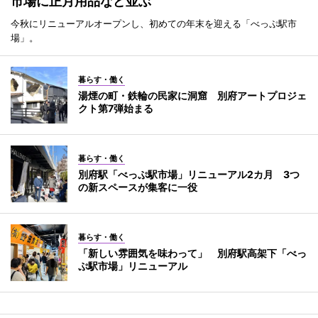
市場に正月用品など並ぶ
今秋にリニューアルオープンし、初めての年末を迎える「べっぷ駅市
場」。
暮らす・働く
湯煙の町・鉄輪の民家に洞窟 別府アートプロジェ
クト第7弾始まる
暮らす・働く
別府駅「べっぷ駅市場」リニューアル2カ月 3つ
の新スペースが集客に一役
暮らす・働く
「新しい雰囲気を味わって」 別府駅高架下「べっ
ぷ駅市場」リニューアル