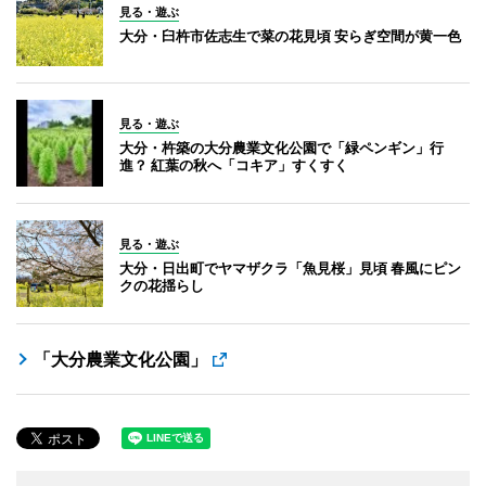
見る・遊ぶ
大分・臼杵市佐志生で菜の花見頃 安らぎ空間が黄一色
見る・遊ぶ
大分・杵築の大分農業文化公園で「緑ペンギン」行
進？ 紅葉の秋へ「コキア」すくすく
見る・遊ぶ
大分・日出町でヤマザクラ「魚見桜」見頃 春風にピン
クの花揺らし
「大分農業文化公園」