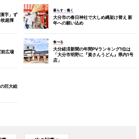
暮らす・働く
漢字」ず
大分市の春日神社で大しめ縄架け替え 新
0枚超揮
年への願い込め
食べる
大分経済新聞の年間PVランキング1位は
駅前広場
「大分市明野に『資さんうどん』県内1号
店」
の巨大絵