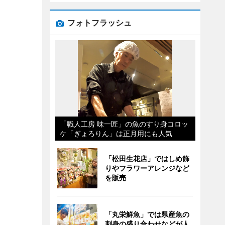
フォトフラッシュ
「職人工房 味一匠」の魚のすり身コロッ
ケ「ぎょろりん」は正月用にも人気
「松田生花店」ではしめ飾
りやフラワーアレンジなど
を販売
「丸栄鮮魚」では県産魚の
刺身の盛り合わせなどが人