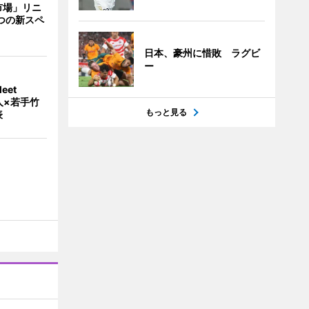
市場」リニ
つの新スペ
日本、豪州に惜敗 ラグビ
ー
eet
人×若手竹
もっと見る
表