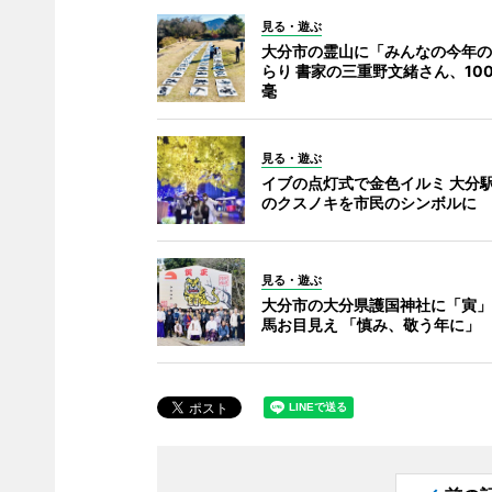
見る・遊ぶ
大分市の霊山に「みんなの今年の
らり 書家の三重野文緒さん、10
毫
見る・遊ぶ
イブの点灯式で金色イルミ 大分
のクスノキを市民のシンボルに
見る・遊ぶ
大分市の大分県護国神社に「寅」
馬お目見え 「慎み、敬う年に」