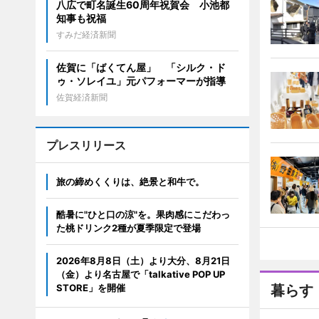
八広で町名誕生60周年祝賀会 小池都
知事も祝福
すみだ経済新聞
佐賀に「ばくてん屋」 「シルク・ド
ゥ・ソレイユ」元パフォーマーが指導
佐賀経済新聞
プレスリリース
旅の締めくくりは、絶景と和牛で。
酷暑に"ひと口の涼"を。果肉感にこだわっ
た桃ドリンク2種が夏季限定で登場
2026年8月8日（土）より大分、8月21日
（金）より名古屋で「talkative POP UP
STORE」を開催
暮らす