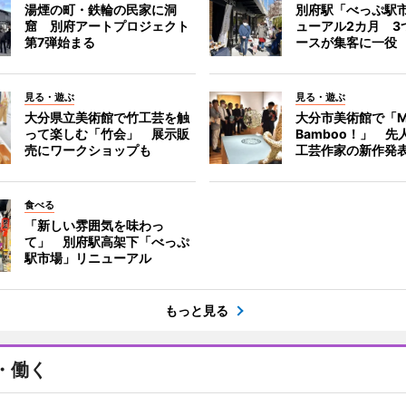
湯煙の町・鉄輪の民家に洞
別府駅「べっぷ駅
窟 別府アートプロジェクト
ューアル2カ月 3
第7弾始まる
ースが集客に一役
見る・遊ぶ
見る・遊ぶ
大分県立美術館で竹工芸を触
大分市美術館で「M
って楽しむ「竹会」 展示販
Bamboo！」 先
売にワークショップも
工芸作家の新作発
食べる
「新しい雰囲気を味わっ
て」 別府駅高架下「べっぷ
駅市場」リニューアル
もっと見る
・働く