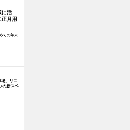
瀬に活
に正月用
めての年末
市場」リニ
つの新スペ