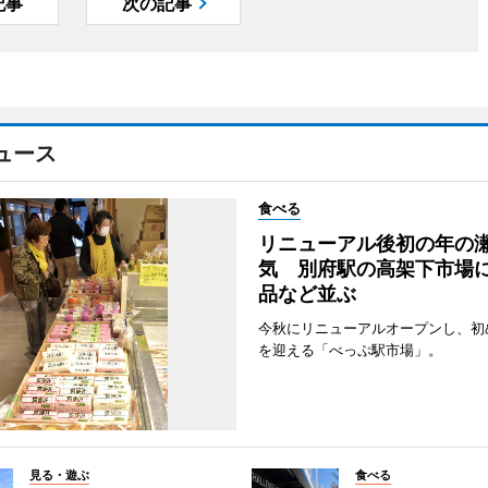
記事
次の記事
ュース
食べる
リニューアル後初の年の
気 別府駅の高架下市場
品など並ぶ
今秋にリニューアルオープンし、初
を迎える「べっぷ駅市場」。
見る・遊ぶ
食べる