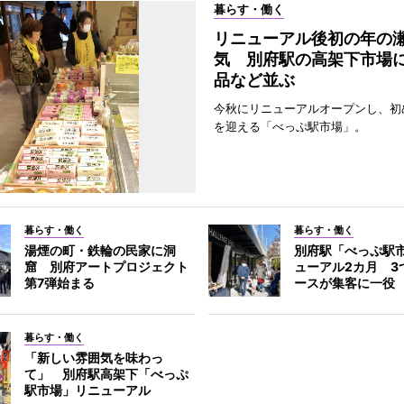
暮らす・働く
リニューアル後初の年の
気 別府駅の高架下市場
品など並ぶ
今秋にリニューアルオープンし、初
を迎える「べっぷ駅市場」。
暮らす・働く
暮らす・働く
湯煙の町・鉄輪の民家に洞
別府駅「べっぷ駅
窟 別府アートプロジェクト
ューアル2カ月 3
第7弾始まる
ースが集客に一役
暮らす・働く
「新しい雰囲気を味わっ
て」 別府駅高架下「べっぷ
駅市場」リニューアル