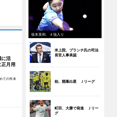
張本美和、４強入り
米上院、ブランチ氏の司法
長官人事承認
瀬に活
に正月用
めての年末
柏、開幕白星 Ｊリーグ
町田、大勝で発進 Ｊリー
グ