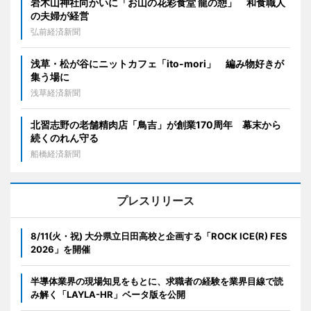
岩木山神社向かいに「お山の花彩食堂 龍の憩」 和食職人
の夫婦が経営
弘前経済新聞
浅草・松が谷にニットカフェ「ito-mori」 編み物好きが
集う場に
浅草経済新聞
北習志野の老舗精肉店「鳥吉」が創業170周年 幕末から
続くのれん守る
船橋経済新聞
プレスリリース
8/11(火・祝) 大分県立日田高校と企画する「ROCK ICE(R) FES
2026」を開催
半導体業界の現場知見をもとに、求職者の経験を業界目線で読
み解く「LAYLA-HR」ベータ版を公開