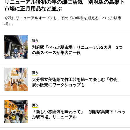
リニューアル後初の年の瀬に活気 別府駅の高架下
市場に正月用品など並ぶ
今秋にリニューアルオープンし、初めての年末を迎える「べっぷ駅市
場」。
買う
別府駅「べっぷ駅市場」リニューアル2カ月 3つ
の新スペースが集客に一役
買う
大分県立美術館で竹工芸を触って楽しむ「竹会」
展示販売にワークショップも
買う
「新しい雰囲気を味わって」 別府駅高架下「べっ
ぷ駅市場」リニューアル