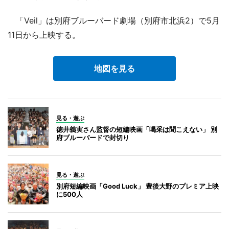
「Veil」は別府ブルーバード劇場（別府市北浜2）で5月
11日から上映する。
地図を見る
見る・遊ぶ
徳井義実さん監督の短編映画「喝采は聞こえない」 別
府ブルーバードで封切り
見る・遊ぶ
別府短編映画「Good Luck」 豊後大野のプレミア上映
に500人