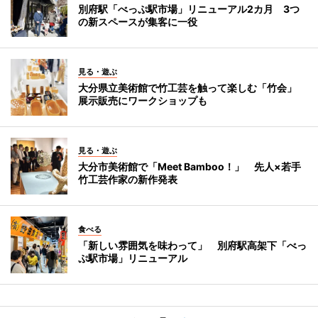
別府駅「べっぷ駅市場」リニューアル2カ月 3つ
の新スペースが集客に一役
見る・遊ぶ
大分県立美術館で竹工芸を触って楽しむ「竹会」
展示販売にワークショップも
見る・遊ぶ
大分市美術館で「Meet Bamboo！」 先人×若手
竹工芸作家の新作発表
食べる
「新しい雰囲気を味わって」 別府駅高架下「べっ
ぷ駅市場」リニューアル