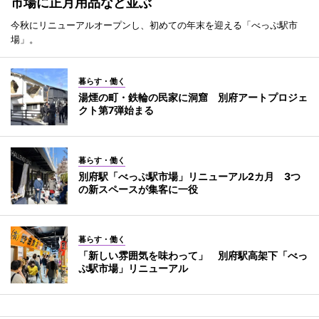
市場に正月用品など並ぶ
今秋にリニューアルオープンし、初めての年末を迎える「べっぷ駅市
場」。
暮らす・働く
湯煙の町・鉄輪の民家に洞窟 別府アートプロジェ
クト第7弾始まる
暮らす・働く
別府駅「べっぷ駅市場」リニューアル2カ月 3つ
の新スペースが集客に一役
暮らす・働く
「新しい雰囲気を味わって」 別府駅高架下「べっ
ぷ駅市場」リニューアル