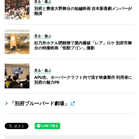
見る・遊ぶ
別府と豊後大野舞台の短編映画 吉本新喜劇メンバーが
熱演
見る・遊ぶ
杉乃井ホテル閉館棟で屋内爆破「レア」ロケ 別府市舞
台の特撮映画「怪獣ブゴン」撮影
見る・遊ぶ
APU生、ホーバークラフト内で流す映像製作 利用者に
別府の魅力PR
「別府ブルーバード劇場」