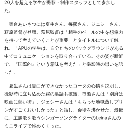
20人を超える学生が撮影・制作スタッフとして参加し
た。
舞台あいさつには夏生さん、毎熊さん、ジェシーさん、
萩原監督が登壇。萩原監督は「相手のベールの中を想像力
を持って考えていくことが重要」とタイトルについて触
れ、「APUの学生は、自分たちのバックグラウンドがある
中でコミュニケーションを取り合っている。その姿が新鮮
で、『国際的』という意味を考えた」と撮影時の思いを語
った。
夏生さんは告白ができなかったコータの心情を説明し、
撮影時に立ち込めた霧の裏話も披露。毎熊さんは「別府は
映画に熱い街」、ジェシーさんは「もらった地獄蒸しプリ
ンがすごくおいしかった」と話し、会場を沸かせた。最後
に、主題歌を歌うシンガーソングライターのLeinaさんの
ミニライブで締めくくった。