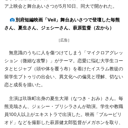
ア上映会と舞台あいさつが5月10日、同大で開かれた。
別府短編映画「Veil」舞台あいさつで登壇した毎熊
さん、夏生さん、ジェシーさん、萩原監督（左から）
［広告］
無意識のうちに人を傷つけてしまう「マイクロアグレッ
ション（微細な攻撃）」がテーマ。恋愛に悩む大学生コー
タとヒジャブ（頭や体を覆う布）を着けたイスラム教徒の
留学生プトゥリの出会い、異文化への偏見と理解、切ない
恋と成長を描いた。
主演は玖珠町出身の夏生大湖（なつき・おみ）さん。毎
熊克哉さん、ジェシー・プリシラさんが助演。学生や教職
員100人以上がエキストラで出演した。映画「ブルーピリ
オド」などを撮影した萩原健太郎監督がメガホンを取り、