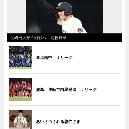
長崎日大が２回戦へ 高校野球
喜ぶ植中 Ｊリーグ
鹿島、逆転で白星発進 Ｊリーグ
あいさつされる悠仁さま