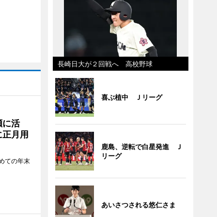
長崎日大が２回戦へ 高校野球
喜ぶ植中 Ｊリーグ
瀬に活
に正月用
鹿島、逆転で白星発進 Ｊ
リーグ
めての年末
あいさつされる悠仁さま