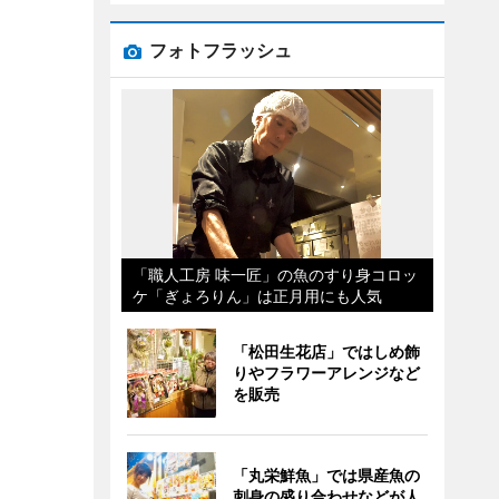
フォトフラッシュ
「職人工房 味一匠」の魚のすり身コロッ
ケ「ぎょろりん」は正月用にも人気
「松田生花店」ではしめ飾
りやフラワーアレンジなど
を販売
「丸栄鮮魚」では県産魚の
刺身の盛り合わせなどが人