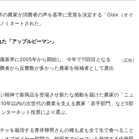
の農家が消費者の声を基準に受賞を決定する「Oisix（オイ
ノミネートされた。
れた「アップルピーマン」
基準に2005年から開始し、今年で11回目となる
［広告］
費者から反響数が多かった農家を候補者として選出
ジ精神で新商品を登場させ新たな感動を届けた農家の「ニュ
農10年以内の次世代の農業を支える農家「若手部門」など5部
インターネット投票により選ぶ。
チャを栽培する青井輝男さんの種も皮も全て生で食べること
・オブザイヤー部門で、竹田市でピーマンを栽培する佐藤賢