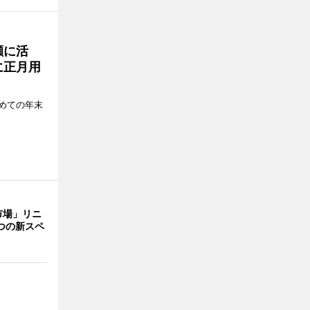
瀬に活
に正月用
めての年末
市場」リニ
つの新スペ