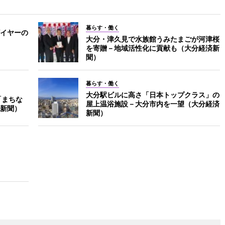
暮らす・働く
イヤーの
大分・津久見で水族館うみたまごが河津桜
を寄贈－地域活性化に貢献も（大分経済新
聞）
暮らす・働く
大分駅ビルに高さ「日本トップクラス」の
「まちな
屋上温浴施設－大分市内を一望（大分経済
新聞）
新聞）