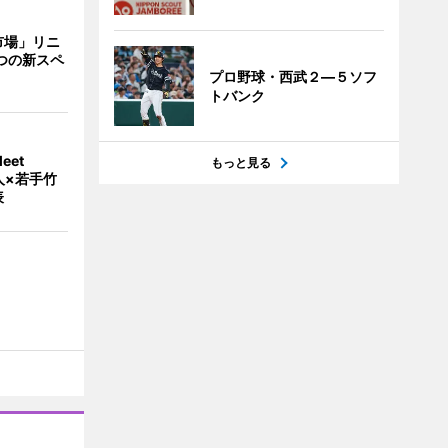
市場」リニ
つの新スペ
プロ野球・西武２―５ソフ
トバンク
eet
もっと見る
人×若手竹
表