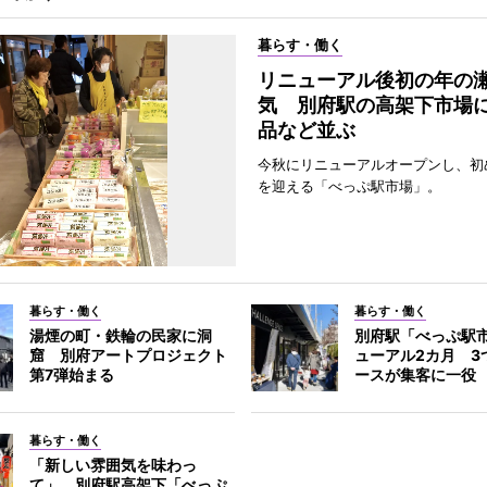
暮らす・働く
リニューアル後初の年の
気 別府駅の高架下市場
品など並ぶ
今秋にリニューアルオープンし、初
を迎える「べっぷ駅市場」。
暮らす・働く
暮らす・働く
湯煙の町・鉄輪の民家に洞
別府駅「べっぷ駅
窟 別府アートプロジェクト
ューアル2カ月 3
第7弾始まる
ースが集客に一役
暮らす・働く
「新しい雰囲気を味わっ
て」 別府駅高架下「べっぷ