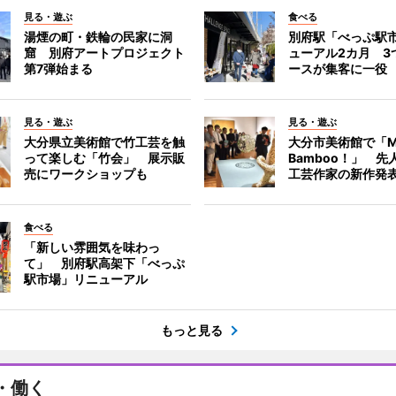
見る・遊ぶ
食べる
湯煙の町・鉄輪の民家に洞
別府駅「べっぷ駅
窟 別府アートプロジェクト
ューアル2カ月 3
第7弾始まる
ースが集客に一役
見る・遊ぶ
見る・遊ぶ
大分県立美術館で竹工芸を触
大分市美術館で「M
って楽しむ「竹会」 展示販
Bamboo！」 先
売にワークショップも
工芸作家の新作発
食べる
「新しい雰囲気を味わっ
て」 別府駅高架下「べっぷ
駅市場」リニューアル
もっと見る
・働く