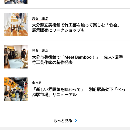
見る・遊ぶ
大分県立美術館で竹工芸を触って楽しむ「竹会」
展示販売にワークショップも
見る・遊ぶ
大分市美術館で「Meet Bamboo！」 先人×若手
竹工芸作家の新作発表
食べる
「新しい雰囲気を味わって」 別府駅高架下「べっ
ぷ駅市場」リニューアル
もっと見る