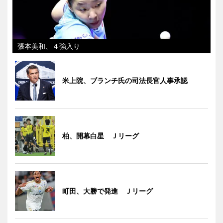
張本美和、４強入り
米上院、ブランチ氏の司法長官人事承認
柏、開幕白星 Ｊリーグ
町田、大勝で発進 Ｊリーグ