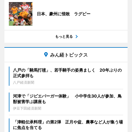
日本、豪州に惜敗 ラグビー
もっと見る
みん経トピックス
八戸の「騎馬打毬」、若手騎手の姿勇ましく 20年ぶりの
正式参拝も
八戸経済新聞
河津で「ジビエバーガー体験」 小中学生30人が参加、鳥
獣被害学ぶ講座も
伊豆下田経済新聞
「津軽伝承料理」の第2弾 正月や盆、農事など人が集う場
に焦点を当てる