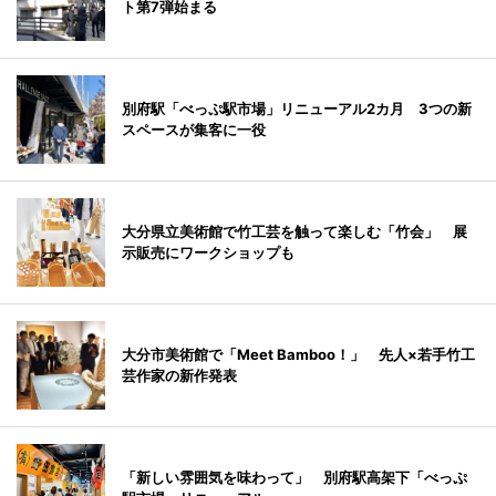
ト第7弾始まる
別府駅「べっぷ駅市場」リニューアル2カ月 3つの新
スペースが集客に一役
大分県立美術館で竹工芸を触って楽しむ「竹会」 展
示販売にワークショップも
大分市美術館で「Meet Bamboo！」 先人×若手竹工
芸作家の新作発表
「新しい雰囲気を味わって」 別府駅高架下「べっぷ