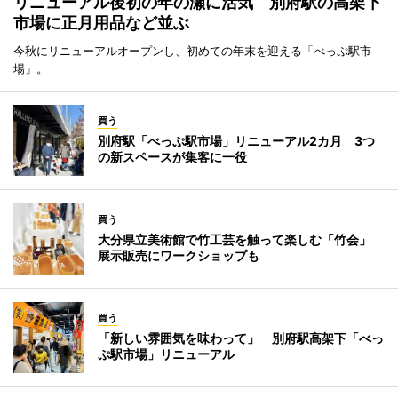
リニューアル後初の年の瀬に活気 別府駅の高架下
市場に正月用品など並ぶ
今秋にリニューアルオープンし、初めての年末を迎える「べっぷ駅市
場」。
買う
別府駅「べっぷ駅市場」リニューアル2カ月 3つ
の新スペースが集客に一役
買う
大分県立美術館で竹工芸を触って楽しむ「竹会」
展示販売にワークショップも
買う
「新しい雰囲気を味わって」 別府駅高架下「べっ
ぷ駅市場」リニューアル