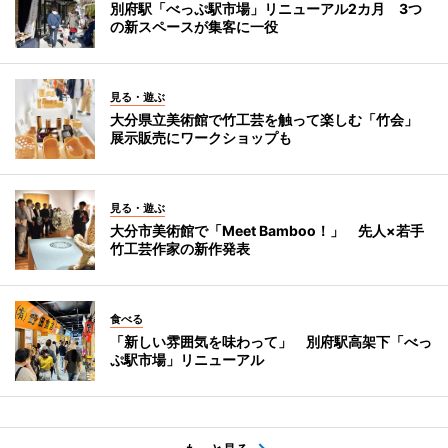
別府駅「べっぷ駅市場」リニューアル2カ月 3つ
の新スペースが集客に一役
見る・遊ぶ
大分県立美術館で竹工芸を触って楽しむ「竹会」
展示販売にワークショップも
見る・遊ぶ
大分市美術館で「Meet Bamboo！」 先人×若手
竹工芸作家の新作発表
食べる
「新しい雰囲気を味わって」 別府駅高架下「べっ
ぷ駅市場」リニューアル