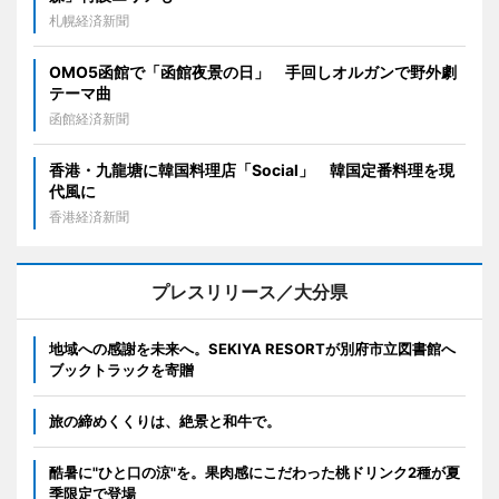
札幌経済新聞
OMO5函館で「函館夜景の日」 手回しオルガンで野外劇
テーマ曲
函館経済新聞
香港・九龍塘に韓国料理店「Social」 韓国定番料理を現
代風に
香港経済新聞
プレスリリース／大分県
地域への感謝を未来へ。SEKIYA RESORTが別府市立図書館へ
ブックトラックを寄贈
旅の締めくくりは、絶景と和牛で。
酷暑に"ひと口の涼"を。果肉感にこだわった桃ドリンク2種が夏
季限定で登場