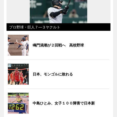
プロ野球・巨人７―３ヤクルト
鳴門渦潮が２回戦へ 高校野球
日本、モンゴルに敗れる
中島ひとみ、女子１００障害で日本新