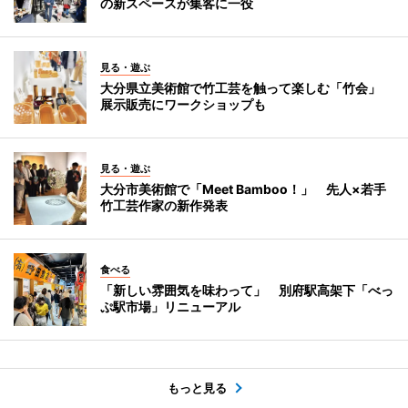
の新スペースが集客に一役
見る・遊ぶ
大分県立美術館で竹工芸を触って楽しむ「竹会」
展示販売にワークショップも
見る・遊ぶ
大分市美術館で「Meet Bamboo！」 先人×若手
竹工芸作家の新作発表
食べる
「新しい雰囲気を味わって」 別府駅高架下「べっ
ぷ駅市場」リニューアル
もっと見る