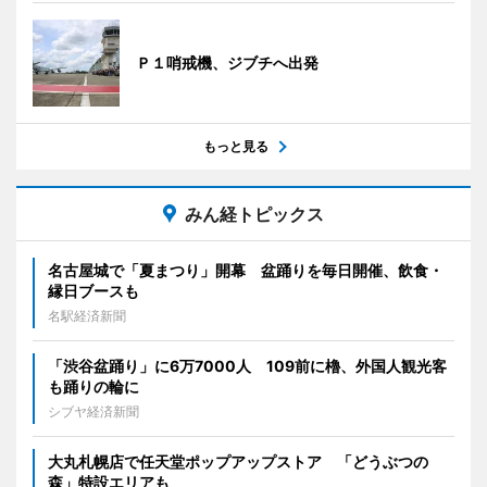
Ｐ１哨戒機、ジブチへ出発
もっと見る
みん経トピックス
名古屋城で「夏まつり」開幕 盆踊りを毎日開催、飲食・
縁日ブースも
名駅経済新聞
「渋谷盆踊り」に6万7000人 109前に櫓、外国人観光客
も踊りの輪に
シブヤ経済新聞
大丸札幌店で任天堂ポップアップストア 「どうぶつの
森」特設エリアも