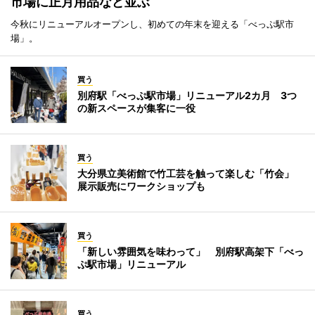
市場に正月用品など並ぶ
今秋にリニューアルオープンし、初めての年末を迎える「べっぷ駅市
場」。
買う
別府駅「べっぷ駅市場」リニューアル2カ月 3つ
の新スペースが集客に一役
買う
大分県立美術館で竹工芸を触って楽しむ「竹会」
展示販売にワークショップも
買う
「新しい雰囲気を味わって」 別府駅高架下「べっ
ぷ駅市場」リニューアル
買う