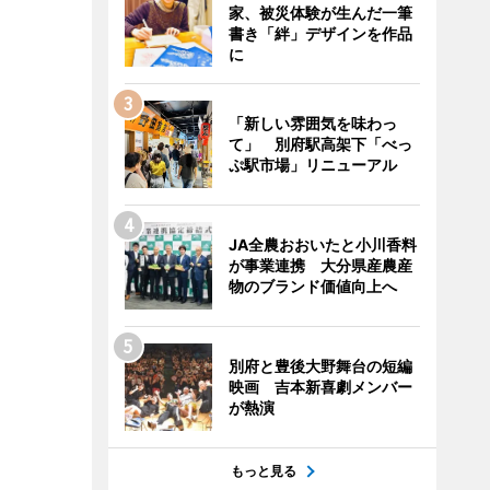
家、被災体験が生んだ一筆
書き「絆」デザインを作品
に
「新しい雰囲気を味わっ
て」 別府駅高架下「べっ
ぷ駅市場」リニューアル
JA全農おおいたと小川香料
が事業連携 大分県産農産
物のブランド価値向上へ
別府と豊後大野舞台の短編
映画 吉本新喜劇メンバー
が熱演
もっと見る