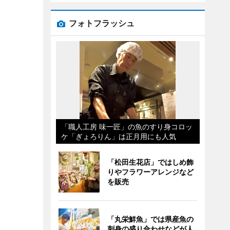
フォトフラッシュ
「職人工房 味一匠」の魚のすり身コロッ
ケ「ぎょろりん」は正月用にも人気
「松田生花店」ではしめ飾
りやフラワーアレンジなど
を販売
「丸栄鮮魚」では県産魚の
刺身の盛り合わせなどが人