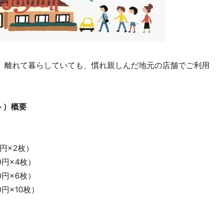
。離れて暮らしていても、慣れ親しんだ地元の店舗でご利用
ト）概要
0円×2枚）
0円×4枚）
0円×6枚）
円×10枚）