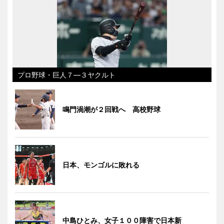
プロ野球・巨人７―３ヤクルト
鳴門渦潮が２回戦へ 高校野球
日本、モンゴルに敗れる
中島ひとみ、女子１００障害で日本新