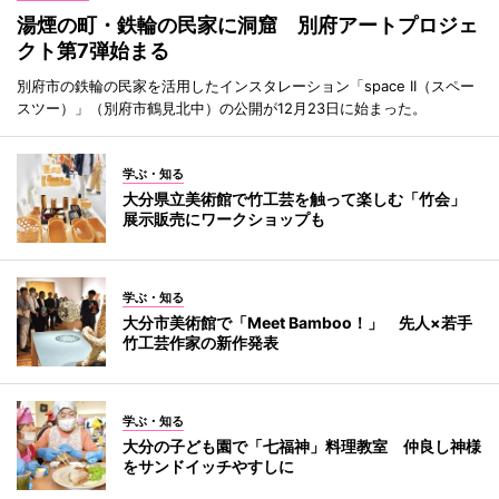
湯煙の町・鉄輪の民家に洞窟 別府アートプロジェ
クト第7弾始まる
別府市の鉄輪の民家を活用したインスタレーション「space II（スペー
スツー）」（別府市鶴見北中）の公開が12月23日に始まった。
学ぶ・知る
大分県立美術館で竹工芸を触って楽しむ「竹会」
展示販売にワークショップも
学ぶ・知る
大分市美術館で「Meet Bamboo！」 先人×若手
竹工芸作家の新作発表
学ぶ・知る
大分の子ども園で「七福神」料理教室 仲良し神様
をサンドイッチやすしに