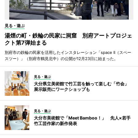
見る・遊ぶ
湯煙の町・鉄輪の民家に洞窟 別府アートプロジェ
クト第7弾始まる
別府市の鉄輪の民家を活用したインスタレーション「space II（スペー
スツー）」（別府市鶴見北中）の公開が12月23日に始まった。
見る・遊ぶ
大分県立美術館で竹工芸を触って楽しむ「竹会」
展示販売にワークショップも
見る・遊ぶ
大分市美術館で「Meet Bamboo！」 先人×若手
竹工芸作家の新作発表