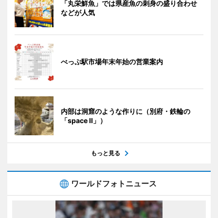
「丸栄鮮魚」では県産魚の刺身の盛り合わせ
などが人気
べっぷ駅市場年末年始の営業案内
内部は洞窟のような作りに（別府・鉄輪の
「space II」）
もっと見る
ワールドフォトニュース