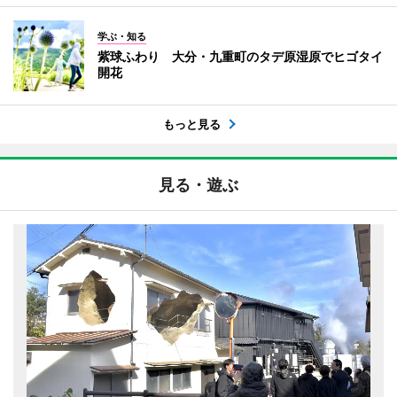
学ぶ・知る
紫球ふわり 大分・九重町のタデ原湿原でヒゴタイ
開花
もっと見る
見る・遊ぶ