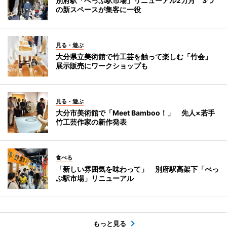
別府駅「べっぷ駅市場」リニューアル2カ月 3つ
の新スペースが集客に一役
見る・遊ぶ
大分県立美術館で竹工芸を触って楽しむ「竹会」
展示販売にワークショップも
見る・遊ぶ
大分市美術館で「Meet Bamboo！」 先人×若手
竹工芸作家の新作発表
食べる
「新しい雰囲気を味わって」 別府駅高架下「べっ
ぷ駅市場」リニューアル
もっと見る