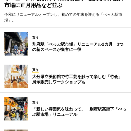
市場に正月用品など並ぶ
今秋にリニューアルオープンし、初めての年末を迎える「べっぷ駅市
場」。
買う
別府駅「べっぷ駅市場」リニューアル2カ月 3つ
の新スペースが集客に一役
買う
大分県立美術館で竹工芸を触って楽しむ「竹会」
展示販売にワークショップも
買う
「新しい雰囲気を味わって」 別府駅高架下「べっ
ぷ駅市場」リニューアル