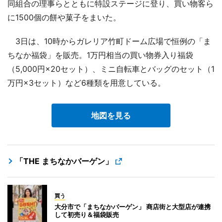
同組合の理事らとともに特設ステージに登り、買い物客ら
に1500個の餅や菓子をまいた。
3日は、10時からガレリア竹町ドーム広場で恒例の「ま
ちなか福袋」を販売。1万円相当の買い物券入り福袋
（5,000円×20セット）、ミニ自転車とバッグのセット（1
万円×3セット）など6種類を用意している。
地図を見る
「THE まちなかバーゲン」
買う
大分市で「まちなかバーゲン」 商店街と大型店が連携
して初売り＆福袋販売