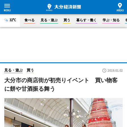
32°C
食べる
見る・遊ぶ
買う
暮らす・働く
学ぶ・知る
見る・遊ぶ
買う
2019.01.02
大分市の商店街が初売りイベント 買い物客
に餅や甘酒振る舞う