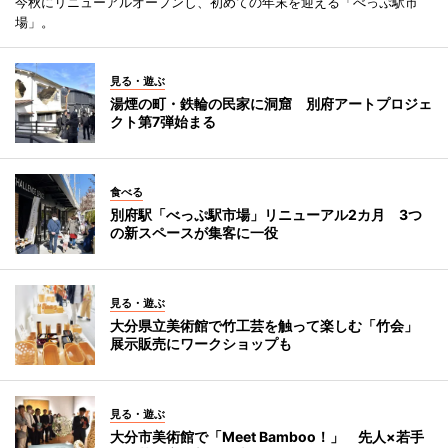
今秋にリニューアルオープンし、初めての年末を迎える「べっぷ駅市
場」。
見る・遊ぶ
湯煙の町・鉄輪の民家に洞窟 別府アートプロジェ
クト第7弾始まる
食べる
別府駅「べっぷ駅市場」リニューアル2カ月 3つ
の新スペースが集客に一役
見る・遊ぶ
大分県立美術館で竹工芸を触って楽しむ「竹会」
展示販売にワークショップも
見る・遊ぶ
大分市美術館で「Meet Bamboo！」 先人×若手