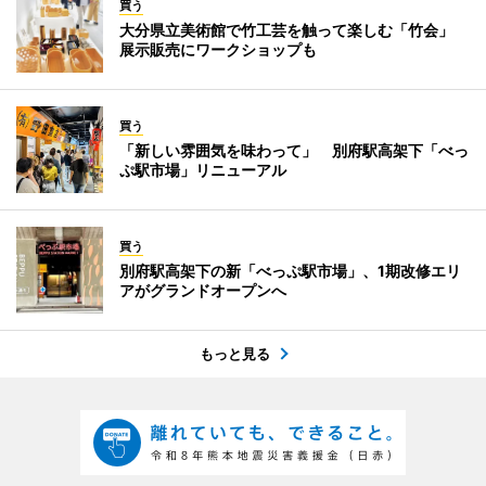
買う
大分県立美術館で竹工芸を触って楽しむ「竹会」
展示販売にワークショップも
買う
「新しい雰囲気を味わって」 別府駅高架下「べっ
ぷ駅市場」リニューアル
買う
別府駅高架下の新「べっぷ駅市場」、1期改修エリ
アがグランドオープンへ
もっと見る