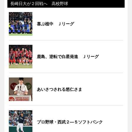
長崎日大が２回戦へ 高校野球
喜ぶ植中 Ｊリーグ
鹿島、逆転で白星発進 Ｊリーグ
あいさつされる悠仁さま
プロ野球・西武２―５ソフトバンク