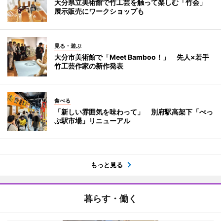
大分県立美術館で竹工芸を触って楽しむ「竹会」
展示販売にワークショップも
見る・遊ぶ
大分市美術館で「Meet Bamboo！」 先人×若手
竹工芸作家の新作発表
食べる
「新しい雰囲気を味わって」 別府駅高架下「べっ
ぷ駅市場」リニューアル
もっと見る
暮らす・働く