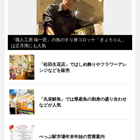
「職人工房 味一匠」の魚のすり身コロッケ「ぎょろりん」
は正月用にも人気
「松田生花店」ではしめ飾りやフラワーアレ
ンジなどを販売
「丸栄鮮魚」では県産魚の刺身の盛り合わせ
などが人気
べっぷ駅市場年末年始の営業案内