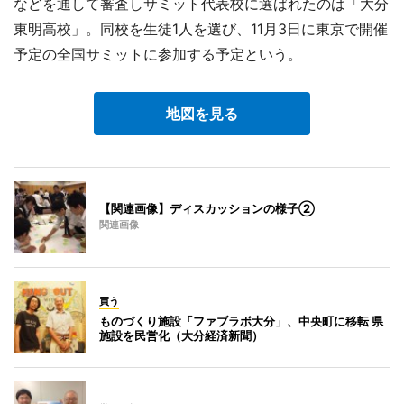
などを通して審査しサミット代表校に選ばれたのは「大分
東明高校」。同校を生徒1人を選び、11月3日に東京で開催
予定の全国サミットに参加する予定という。
地図を見る
【関連画像】ディスカッションの様子②
関連画像
買う
ものづくり施設「ファブラボ大分」、中央町に移転 県
施設を民営化（大分経済新聞）