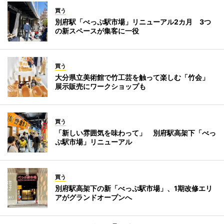
買う
別府駅「べっぷ駅市場」リニューアル2カ月 3つ
の新スペースが集客に一役
買う
大分県立美術館で竹工芸を触って楽しむ「竹会」
展示販売にワークショップも
買う
「新しい雰囲気を味わって」 別府駅高架下「べっ
ぷ駅市場」リニューアル
買う
別府駅高架下の新「べっぷ駅市場」、1期改修エリ
アがグランドオープンへ