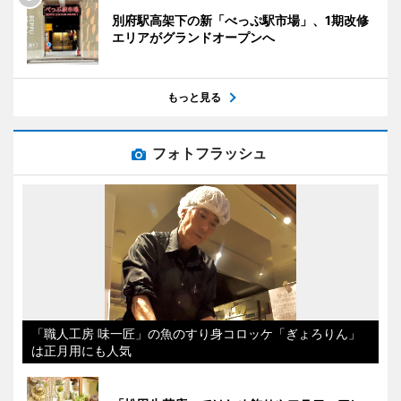
別府駅高架下の新「べっぷ駅市場」、1期改修
エリアがグランドオープンへ
もっと見る
フォトフラッシュ
「職人工房 味一匠」の魚のすり身コロッケ「ぎょろりん」
は正月用にも人気