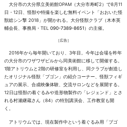
大分市の大分県立美術館OPAM（大分市寿町2）で8月11
日・12日、怪獣や特撮を楽しむ無料イベント「おおいた怪
獣総シン撃 2018」が開かれる。大分怪獣クラブ（木本英
輔会長、事務局・TEL
090-7389-8651
）の主催。
［広告］
2016年から毎年開いており、3年目。今年は会場を昨年
の大分市のワザワザビルから同美術館に移して開催する。
1階アトリウムと2階の研修室を利用し、同クラブが創造し
たオリジナル怪獣「ブゴン」の紹介コーナー、怪獣フィギ
ュアの展示、合成映像体験、交流サロンなどを展開する。
12日は怪獣の着ぐるみや造形物製作の「レジェンド」とさ
れる村瀬継蔵さん（84）の特別講演会、工作教室も開
く。
アトリウムでは、現在製作中という着ぐるみ用「ブゴ