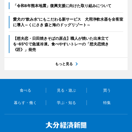
「令和8年熊本地震」復興支援に向けた取り組みについて
愛犬の"飲み水"にもこだわる新サービス 犬用浄軟水器を全客室
に導入～くにさき 森と海のドッグリゾート～
【想夫恋・日田焼きそばの原点】職人が焼いた出来立て
を-65℃で急速冷凍。食べやすいトレーの「想夫恋焼き
《匠》」発売
もっと見る
食べる
見る・遊ぶ
買う
暮らす・働く
学ぶ・知る
特集