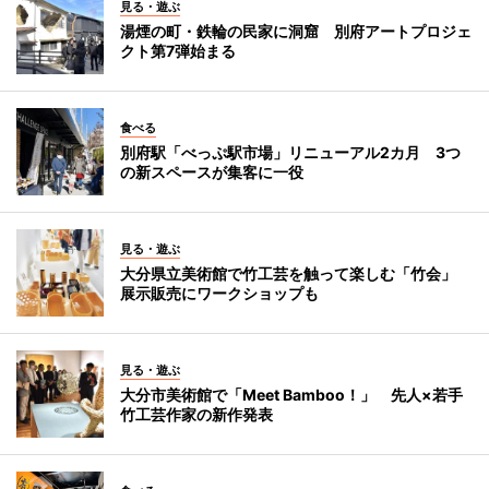
見る・遊ぶ
湯煙の町・鉄輪の民家に洞窟 別府アートプロジェ
クト第7弾始まる
食べる
別府駅「べっぷ駅市場」リニューアル2カ月 3つ
の新スペースが集客に一役
見る・遊ぶ
大分県立美術館で竹工芸を触って楽しむ「竹会」
展示販売にワークショップも
見る・遊ぶ
大分市美術館で「Meet Bamboo！」 先人×若手
竹工芸作家の新作発表