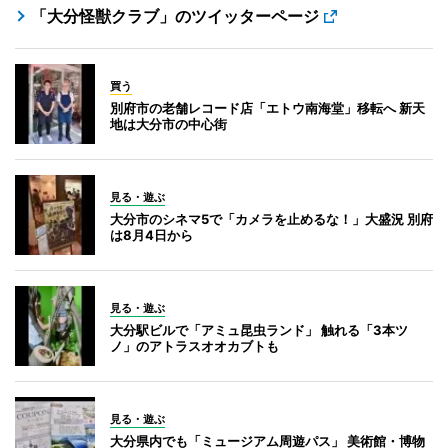
「大分怪獣クラブ」のツイッターページ
買う
別府市の老舗レコード店「エトウ南海堂」移転へ 新天
地は大分市の中心街
見る・遊ぶ
大分市のシネマ5で「カメラを止めるな！」大盛況 別府
は8月4日から
見る・遊ぶ
大分駅ビルで「アミュ昆虫ランド」 触れる「3本ツ
ノ」のアトラスオオカブトも
見る・遊ぶ
大分県内でも「ミュージアム周遊パス」 美術館・博物